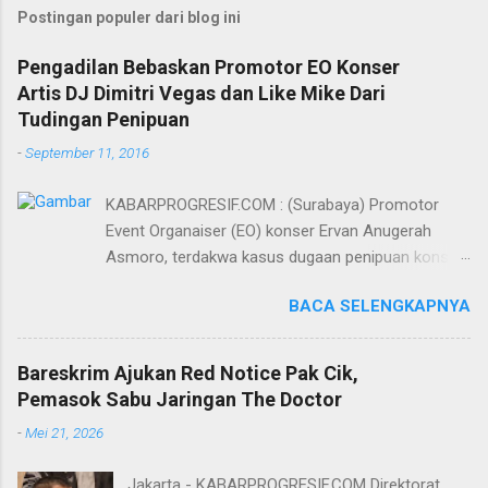
Postingan populer dari blog ini
Pengadilan Bebaskan Promotor EO Konser
Artis DJ Dimitri Vegas dan Like Mike Dari
Tudingan Penipuan
-
September 11, 2016
KABARPROGRESIF.COM : (Surabaya) Promotor
Event Organaiser (EO) konser Ervan Anugerah
Asmoro, terdakwa kasus dugaan penipuan konser
artis DJ dimitri vegas dan like mike akhirnya bebas
BACA SELENGKAPNYA
dari tuntutan 1,5 tahun penjara yang diajukan Jaksa
Penuntut Umum (JPU) Darwis dari Kejari Surabaya.
Oleh majelis hakim yang diketuai Sigit Sutanto SH
Bareskrim Ajukan Red Notice Pak Cik,
MH, kasus penipuan yang menjerat Ervan tersebut
Pemasok Sabu Jaringan The Doctor
dinyatakan bukan perkara pidana. Dalam
-
Mei 21, 2026
pertimbangannya, hakim Sigit menerangkan,
majelis hakim berpendapat bahwa perbuatan
Jakarta - KABARPROGRESIF.COM Direktorat