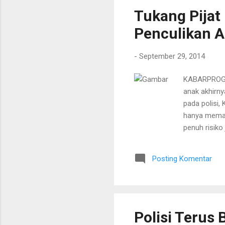
Tukang Pijat
Penculikan 
-
September 29, 2014
KABARPROGRE
anak akhirny
pada polisi,
hanya memanf
penuh risiko
isu penculik
marak dan ja
Posting Komentar
ingin member
ada berita p
soal penculi
Polisi Terus