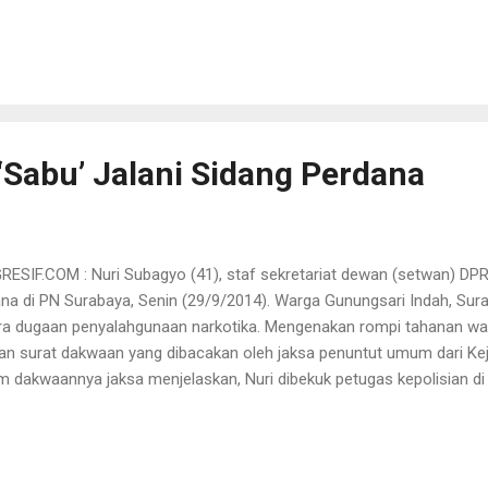
 masuk ke rana perdata,” kata Majelis Hakim Ekowati, Senin (29/9). A
aku akan mengajukan kasasi terhadap putusan lepas dari Majelis H
ini jelas-jelas terbukti secara sah dan meyakinkan melakukan perb
UHP tentang penipuan. “Kan sudah jelas, terdakwa sudah memenuhi 
m memutus lepas, dengan alasan perbuatan yang dilakukan terdakwa 
‘Sabu’ Jalani Sidang Perdana
SIF.COM : Nuri Subagyo (41), staf sekretariat dewan (setwan) DPR
na di PN Surabaya, Senin (29/9/2014). Warga Gunungsari Indah, Sura
ra dugaan penyalahgunaan narkotika. Mengenakan rompi tahanan wa
n surat dakwaan yang dibacakan oleh jaksa penuntut umum dari Keja
m dakwaannya jaksa menjelaskan, Nuri dibekuk petugas kepolisian di
11 Agustus 2014, sekitar pukul 18.30 malam. Sebelum itu, polisi meng
ahwa ada PNS di gedung DPRD Surabaya yang membawa sabu-sabu. “
entikan oleh petugas polisi” kata jaksa Oja. Saat itulah, lanjut jaksa
 paket plastik kecil seberat 0,1 gram di helm terdakwa. “Perbuatan