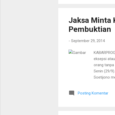
diatur dan d
Jaksa Minta 
Pembuktian
-
September 29, 2014
KABARPROGRE
eksepsi ata
orang tanpa 
Senin (29/9)
Soetijono m
yang disusu
layak melan
Posting Komentar
dipermasala
yang logika.
kontradiksi t