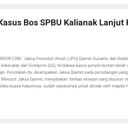
iancam pidana dalam Pasal 112 ayat (1) UU RI Nomor 31 Tahun 2009 t
Kasus Bos SPBU Kalianak Lanjut 
SIF.COM : Jaksa Penuntut Umum (JPU) Djamin Susanto dari Kejati
u keberatan dari Soetijono (62), terdakwa kasus penyerobotan tana
ijin. Penolakan itu, disampaikan Jaksa Djamin pada persidangan yang 
. Menurut Jaksa Djamin, menyatakan berkas eksepsi yang disusun o
elalui kuasa hukumnya sudah sepatutnya untuk ditolak oleh majelis
n JPU telah memenuhi ketentuan sesuai pasal 143 KUHAP dan secara
jutkan persidangan perkara tersebut. Enam point yang tertuang dal
hkan oleh pihak terdakwa, secara keseluruhan dijawab oleh JPU se
 Adapun enam point yang dipermasalahkan pihak terdakwa adalah soal
anggal, fakta uraian dakwaan JPU yang dinilai tak cermat, terkait peran