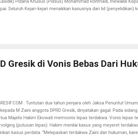
Kasidik) Pidana Khusus (Pidsus) Mohammad Rohmadi, mewakili Kepala
ai. Seluruh Kejari-kejari menaikkan kasusnya dari lid (penyelidikan) k
 katanya dikonfirmasi, Senin (29/9). Rohmadi menjelaskan, pada Bula
i yang ditangani Kejari-kejari dinaikkan dari lid ke dik. Sebulan kemu
k menjadi 111 kasus. "Kejati sendiri naikkan tiga dik untuk kasus Bank
ai target, namun kualitas penanganan kasus korupsi tersebut masih p
u, Kejaks...
 Gresik di Vonis Bebas Dari H
SIF.COM : Tuntutan dua tahun penjara oleh Jaksa Penuntut Umum
, kepada M Zaini anggota DPRD Gresik, dinyatakan gagal. Pada sidang
etua Majelis Hakim Ekowati memvonis lepas terdakwa. Vonis lepas 
rvolging (putusan lepas). Hakim menilai kasus yang meyeret terdakwa
inkan kasus perdata. “Melepaskan terdakwa Zaini dari hukuman, kar