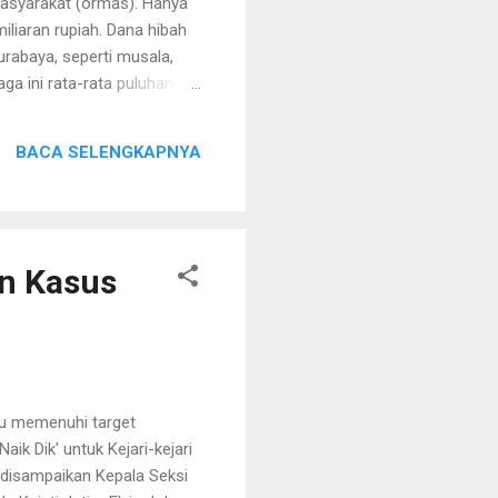
asyarakat (ormas). Hanya
iliaran rupiah. Dana hibah
rabaya, seperti musala,
a ini rata-rata puluhan
dan PKK. "Untuk penerima
idikan (Kasidik) Pidana
BACA SELENGKAPNYA
Kasus dana hibah Pemkot
dugaan penyelewengan.
ya. Ditem...
an Kasus
u memenuhi target
ik Dik' untuk Kejari-kejari
t disampaikan Kepala Seksi