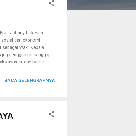
Elvis Johnny terkesan
 sosial dan ekonomi
t sebagai Wakil Kepala
vis juga enggan menanggapi
ak kasus ini dan buron
a saat kasus ini diusut
 sempat menggoyang Pemprov
BACA SELENGKAPNYA
dia. Sementara itu, Asisten
terhadap dr Bagoes hingga
AYA