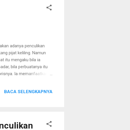
akan adanya penculikan
ng pijat keliling. Namun
at itu mengaku bila ia
dar, bila perbuatanya itu
gubrisnya. Ia memanfaatkan
isu tersebut memang cukup
ja saat saya datang dan
BACA SELENGKAPNYA
ing internet dan percaya
 jasa memberi informasi
enculikan