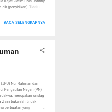
 Kejati Jatim Elvis Johnny.
e dik (penyidikan). Tidak ada
n Agustus, ada sebanyak 77
dian, September, jumlah
BACA SELENGKAPNYA
 Mandiri," tandasnya.
erlu diuji. Sebab, berkaca
ukuman
 (JPU) Nur Rahman dari
 di Pengadilan Negeri (PN)
terdakwa, merupakan onslag
 Zaini bukanlah tindak
ena perbuatan yang