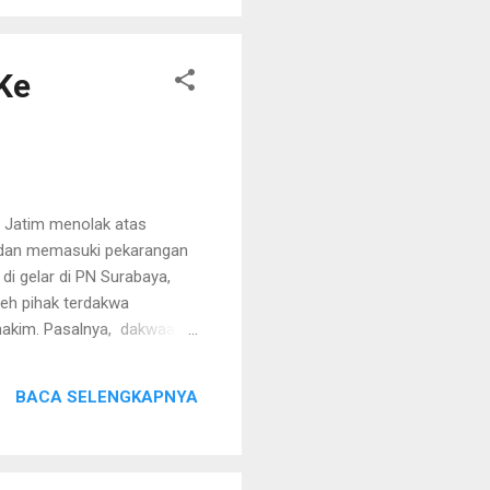
entang N...
Ke
 Jatim menolak atas
h dan memasuki pekarangan
di gelar di PN Surabaya,
leh pihak terdakwa
 hakim. Pasalnya, dakwaan
 yuridis majelis hakim
am dakwaan JPU yang
BACA SELENGKAPNYA
cara argumentasi hukum
 tempus delicti,
 Her...