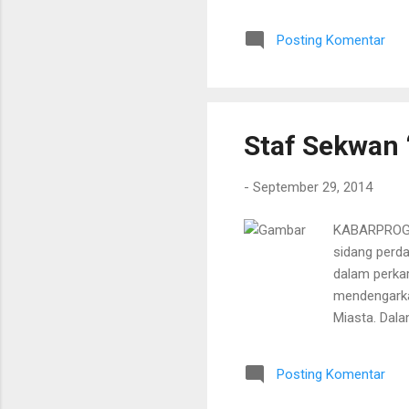
dilakukannya
Rahman meng
Posting Komentar
terdakwa Za
Pasal 378 K
Majelis Haki
Staf Sekwan 
-
September 29, 2014
KABARPROGRE
sidang perda
dalam perka
mendengarka
Miasta. Dala
hari Senin, 
informasi b
Posting Komentar
terdakwa dih
sabu dalam 1