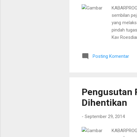
KABARPROGRE
sembilan pej
yang melaksa
pindah tugas
Kav Roesdia
tanggung jaw
Manajemen S
Posting Komentar
IV/Diponego
V/Brw dari K
Letkol Inf W
Pengusutan 
Dihentikan
-
September 29, 2014
KABARPROGRE