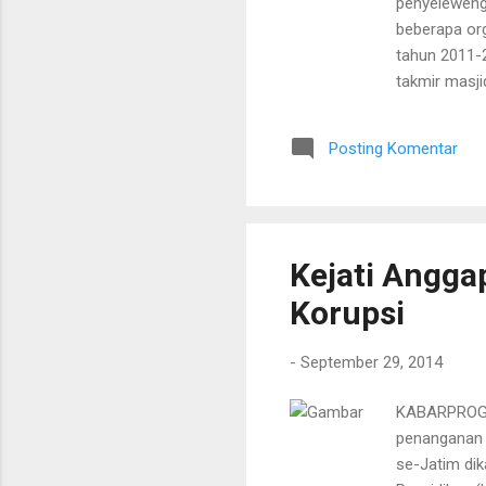
penyeleweng
beberapa org
tahun 2011-
takmir masji
juta rupiah.
ormas-ormas 
Posting Komentar
Khusus (Pid
Surabaya ini
Banyak pene
Kejati Angga
Korupsi
-
September 29, 2014
KABARPROGRE
penanganan k
se-Jatim dik