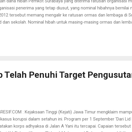
an dana hibah Pemkot Surabaya yang diterima ratusan organisasi m
anisasi penerima yang tetap diusut, yang nominal hibahnya bernilai m
2012 tersebut memang mengalir ke ratusan ormas dan lembaga di Su
d dan sekolah. Nominal hibah untuk masing-masing ormas dan lembag
 Adapun penerima hibah senilai miliaran di antaranya KONI, Pramuka 
seperti masjid dan musala tidak dilanjutkan," kata Kepala Seksi Peny
sus) Kejati Jatim Mohammad Rohmadi, dikonfirmasi, Senin (29/9). 
 diusut Kejati sejak 2013 lalu. Semula, Kejaksaan menemukan bukti 
rima tidak bisa mempertanggungjawabkan dana hibah dalam laporann
p Telah Penuhi Target Pengusut
SIF.COM : Kejaksaan Tinggi (Kejati) Jawa Timur mengklaim mamp
asus korupsi dalam setahun ini. Program per 1 September 'Dari Lid Na
atakan korps adhyaksa di Jalan A Yani itu tercapai. Capaian tersebu