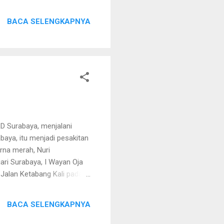
tas vonis tersebut, JPU Nur
akim. Menurutnya,
BACA SELENGKAPNYA
uatan sebagaimana dalam
unsur Pasal 378. Kenapa
adalah perbuatan pe...
D Surabaya, menjalani
baya, itu menjadi pesakitan
rna merah, Nuri
ri Surabaya, I Wayan Oja
 Jalan Ketabang Kali pada
untit Nuri setelah menerima
Dalam perjalanan pulang
BACA SELENGKAPNYA
, polisi menemukan sabu-
 terdakwa sebagaimana