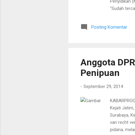
Penyidikan (
"Sudah tercap
yang nihil,"
kasus korups
Posting Komentar
tersebut nai
Kendati sesu
dari tahun lal
Anggota DPRD
Penipuan
-
September 29, 2014
KABARPROGRE
Kejati Jatim
Surabaya, K
van recht ve
pidana, mela