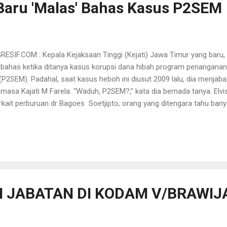
 Baru 'Malas' Bahas Kasus P2SEM
SIF.COM : Kepala Kejaksaan Tinggi (Kejati) Jawa Timur yang baru, 
bahas ketika ditanya kasus korupsi dana hibah program penanganan
P2SEM). Padahal, saat kasus heboh ini diusut 2009 lalu, dia menjaba
, masa Kajati M Farela. “Waduh, P2SEM?,” kata dia bernada tanya. El
kait perburuan dr Bagoes Soetjipto, orang yang ditengara tahu bany
ahun lalu. Elvis mengelak tahu banyak penanganan kasus P2SEM karen
bagai Wakajati. Karena itu, proses teknis pengusutan kasus yang
dak banyak diketahuinya. “Soal dr Bagoes tanya Pak Aspidsus,” lempar 
us (Aspidsus) Kejati Jatim Febry Adriansyah mengatakan perburuan 
erus dilakukan. Tim masih mencari tahu informasi keberadaan ...
 JABATAN DI KODAM V/BRAWIJ