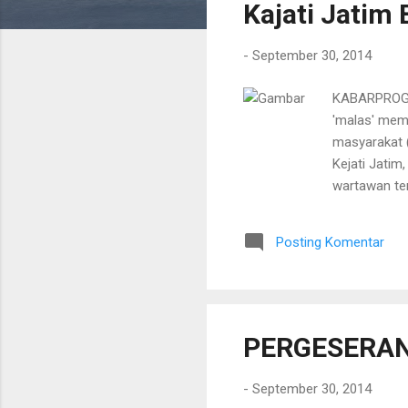
Kajati Jatim
t
i
-
September 30, 2014
n
g
KABARPROGRE
a
'malas' mem
n
masyarakat (
Kejati Jatim
wartawan ter
sejak lima t
menjabat se
Posting Komentar
Jatim ini ti
Pidana Khus
kini masih t
PERGESERAN
-
September 30, 2014