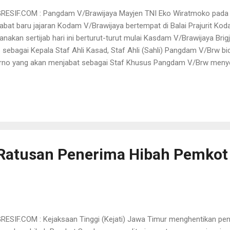
SIF.COM : Pangdam V/Brawijaya Mayjen TNI Eko Wiratmoko pada ha
abat baru jajaran Kodam V/Brawijaya bertempat di Balai Prajurit Kod
nakan sertijab hari ini berturut-turut mulai Kasdam V/Brawijaya Bri
 sebagai Kepala Staf Ahli Kasad, Staf Ahli (Sahli) Pangdam V/Brw bid
rno yang akan menjabat sebagai Staf Khusus Pangdam V/Brw meny
ab kepada Kolonel Inf Iwan Haryono yang semula Sahli bidang Ilpengt
ishanneg dari Kolonel Arm Churniadi Tri Yoga S yang akan menjaba
ro akan menyerahkan tugas dan tanggung jawab kepada Kolonel Inf
olonel Czi Marrahmat, S.I.P akan bergeser menjadi Sahli Pangdam I
awan Setiawan yang semula berdinas di Kodam XII/TPR sebagai Waasl
Ratusan Penerima Hibah Pemkot
SIF.COM : Kejaksaan Tinggi (Kejati) Jawa Timur menghentikan pe