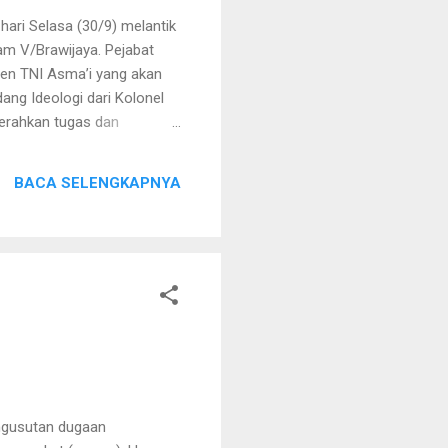
ri Selasa (30/9) melantik
am V/Brawijaya. Pejabat
gjen TNI Asma’i yang akan
ang Ideologi dari Kolonel
erahkan tugas dan
ek. Staf Ahli Bid.
t sebagai Sahli Pangdam
BACA SELENGKAPNYA
 Sudaryanto. Aslog Kasdam
V/Diponegoro dan digantikan
og. Selanjutnya...
ngusutan dugaan