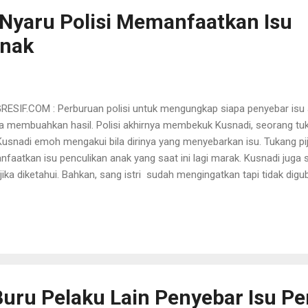
 Nyaru Polisi Memanfaatkan Isu
Anak
SIF.COM : Perburuan polisi untuk mengungkap siapa penyebar isu 
a membuahkan hasil. Polisi akhirnya membekuk Kusnadi, seorang tuka
 Kusnadi emoh mengakui bila dirinya yang menyebarkan isu. Tukang pij
aatkan isu penculikan anak yang saat ini lagi marak. Kusnadi juga sa
 jika diketahui. Bahkan, sang istri sudah mengingatkan tapi tidak di
an anak, sehingga nekat keluar masuk sekolah di Manukan. Karena 
di pembicaraan masyarakat saat ini. "Pihak sekolah juga percaya sa
i informasi supaya hati-hati. Bahkan, Kepala SDN Manukan VI brows
enculikan," aku Kusnadi enteng, Minggu (28/9/2014). Dia menuturkan,
kan itu dipakai untuk meyakinkan sekolah...
 Buru Pelaku Lain Penyebar Isu P