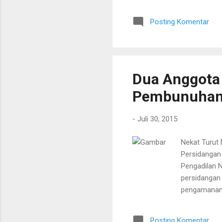
Kegiatan ini
jurnalistik 
Posting Komentar
baik oleh ma
Penerangan 
menemukan re
Dua Anggota 
Pembunuhan
-
Juli 30, 2015
Nekat Turut
Persidangan 
Pengadilan N
persidangan 
pengamanan 
yang mereng
Marhanland d
Posting Komentar