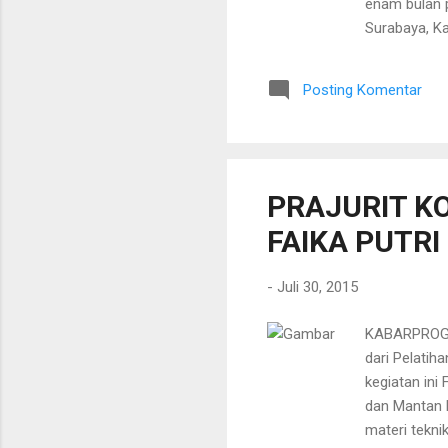
enam bulan p
Surabaya, K
terdakwa Har
melanggar p
Posting Komentar
otentik,"ter
Hariyadi me
bentuk nota 
PRAJURIT K
FAIKA PUTRI
-
Juli 30, 2015
KABARPROGRE
dari Pelatih
kegiatan ini
dan Mantan Pu
materi teknik