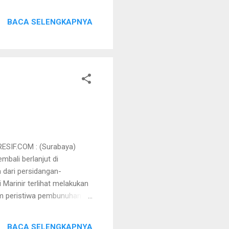
diketahui bahwa peranan
agar dapat diterima dengan
BACA SELENGKAPNYA
nya dengan tugas
elatihan jurnalistik ini
SIF.COM : (Surabaya)
bali berlanjut di
a dari persidangan-
Marinir terlihat melakukan
am peristiwa pembunuhan
Jaka Santoso dari Yon
hadirkan sebagai saksi atas
BACA SELENGKAPNYA