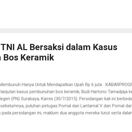
 mendapatkan apresiasi yang luar biasa dari seluruh peserta. “Perlu 
dalam pengolahan dan penyajian sebuah informasi sangatlah penting, 
syarakat. Mencermati pentingnya publikasi dan dokumentasi kaitan
Kodam Jaya dalam rangka mendukung tugas pokok Kodam Jaya, maka p
levansi untuk dapat diketahui dan dipahami secara luas dikal...
TNI AL Bersaksi dalam Kasus
 Bos Keramik
 Membunuh Hanya Untuk Mendapatkan Upah Rp 6 juta KABARPROGRE
lanjutan kasus pembunuhan bos keramik, Budi Hartono Tamadjaja kem
egeri (PN) Surabaya, Kamis (30/7/2015). Persidangan kali ini berbed
sebelumnya, puluhan petugas Pomal dari Lantamal V dan Pomal dari 
pada persidangan ini, maklum dua anggota mereka turut serta dal
gut nyawa Budi Hartono. Dua oknum TNI AL tersebut adalah Kopda 
an Kopda Warsidi dari Brigif 1 Marinir Gedangan Sidoarjo. Mereka di