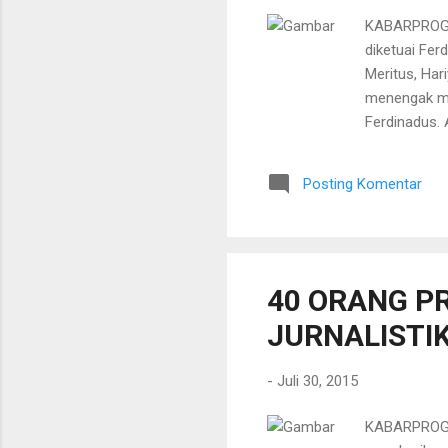
KABARPROGRE
diketuai Fer
Meritus, Har
menengak min
Ferdinadus. 
Pengadilan N
1 KUHP seba
Posting Komentar
Hal yang me
Sukamto berb
rendah dari
40 ORANG P
JURNALISTI
-
Juli 30, 2015
KABARPROGRE