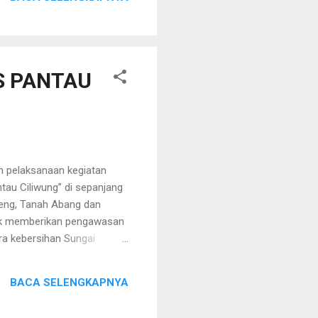
sebagai tersangka dan
arkan kesaksiannya secara
Alex) terdakwa ...
S PANTAU
 pelaksanaan kegiatan
tau Ciliwung” di sepanjang
nteng, Tanah Abang dan
tuk memberikan pengawasan
a kebersihan Sungai
p Dandim 0501/Jakarta
harinya akan ditempatkan 2
BACA SELENGKAPNYA
ka harus aktif dalam
 Lebih lanjut Dandim