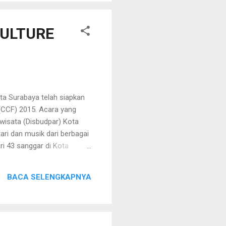
syarakat yang masih
CULTURE
a Surabaya telah siapkan
(CCF) 2015. Acara yang
wisata (Disbudpar) Kota
ri dan musik dari berbagai
ri 43 sanggar di Kota
5 tahun hingga 16 tahun.
ar 1000 orang berasal dari
BACA SELENGKAPNYA
 Tari Yosakoi sudah
an siswa Taman Kanak-kanak
 Untu...