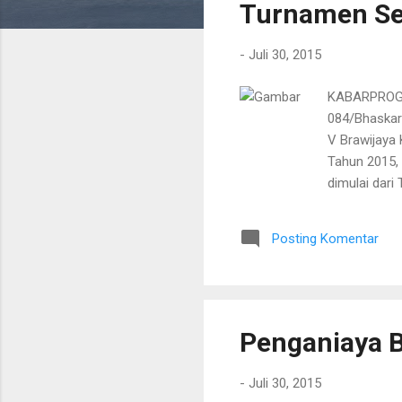
Turnamen Se
t
i
-
Juli 30, 2015
n
g
KABARPROGRE
a
084/Bhaskar
n
V Brawijaya
Tahun 2015, 
dimulai dar
Cup, juara 
(6 /8/2015)
Posting Komentar
nantinya aka
pertandinga
Kolonel Inf
ini tunjukan p
Penganiaya B
-
Juli 30, 2015