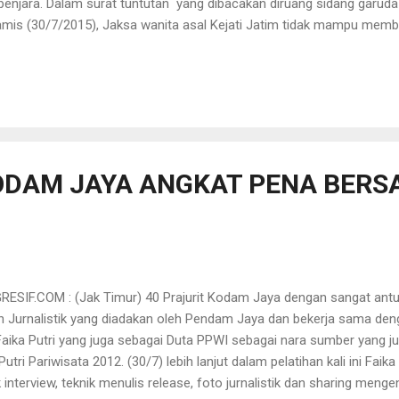
enjara. Dalam surat tuntutan yang dibacakan diruang sidang garuda
amis (30/7/2015), Jaksa wanita asal Kejati Jatim tidak mampu mem
iyadi melanggar pasal 378 ayat 1 ke 1 KUHP tentang penipuan. "Terd
asal 266 ayat 1 KUHP juncto pasal 55 tentang memasukan keterang
ang Jaksa Rista Erna saat membacakan surat tuntutannya. Atas tuntu
lalui Bernadin selaku tim penasehat hukumnya mengaku akan menga
pledoi atau pembelaan yang sedianya akan dibacakan dalam persidan
ODAM JAYA ANGKAT PENA BER
SIF.COM : (Jak Timur) 40 Prajurit Kodam Jaya dengan sangat antu
an Jurnalistik yang diadakan oleh Pendam Jaya dan bekerja sama den
 Faika Putri yang juga sebagai Duta PPWI sebagai nara sumber yang 
tri Pariwisata 2012. (30/7) lebih lanjut dalam pelatihan kali ini Faik
 interview, teknik menulis release, foto jurnalistik dan sharing mengena