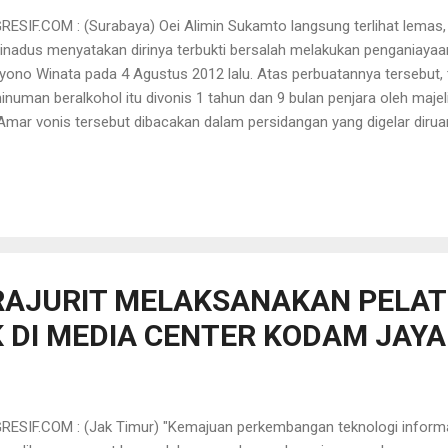
SIF.COM : (Surabaya) Oei Alimin Sukamto langsung terlihat lemas, 
dinadus menyatakan dirinya terbukti bersalah melakukan penganiaya
iyono Winata pada 4 Agustus 2012 lalu. Atas perbuatannya tersebut
uman beralkohol itu divonis 1 tahun dan 9 bulan penjara oleh majel
Amar vonis tersebut dibacakan dalam persidangan yang digelar diru
egeri (PN) Surabaya, Kamis (30/5/2015). "Terdakwa terbukti bersala
gaimana dalam dakwaan Jaksa,"ucap Hakim Ferdinadus saat memb
mberatkan dalam putusan hakim ini dikarenakan selama persidangan
elit-belit memberikan keterangan dan tidak menyesali perbuatannya.
 tuntutan Jaksa, yang sebelumnya menuntut Oei Alimin Sukamto deng
RAJURIT MELAKSANAKAN PELAT
K DI MEDIA CENTER KODAM JAYA
SIF.COM : (Jak Timur) "Kemajuan perkembangan teknologi informas