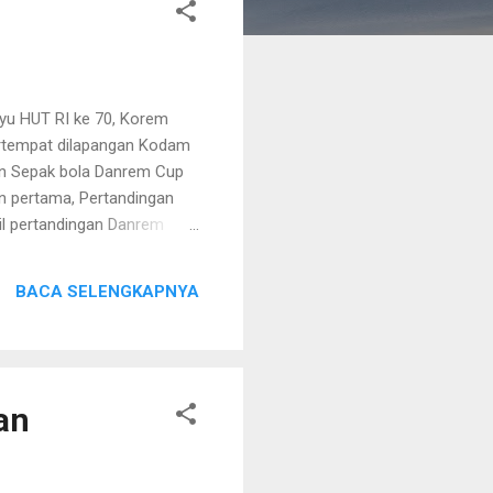
u HUT RI ke 70, Korem
ertempat dilapangan Kodam
n Sepak bola Danrem Cup
n pertama, Pertandingan
l pertandingan Danrem
ang akan dilaksanakan tgl
an Korem Surabaya,
BACA SELENGKAPNYA
anitia Koordinator
 084/Bhaskara jaya,
atan Olahraga Sepak bola
an