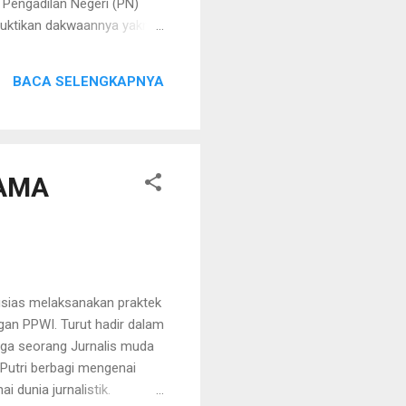
 Pengadilan Negeri (PN)
buktikan dakwaannya yakni
akwa Hariyadi terbukti
an palsu kedalam akte
BACA SELENGKAPNYA
tan tersebut, terdakwa
jukan perlawanan dalam
...
SAMA
sias melaksanakan praktek
gan PPWI. Turut hadir dalam
juga seorang Jurnalis muda
a Putri berbagi mengenai
i dunia jurnalistik.