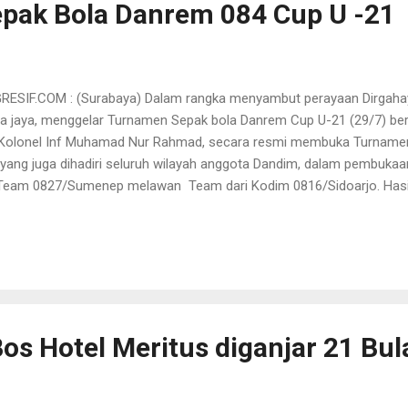
pak Bola Danrem 084 Cup U -21
SIF.COM : (Surabaya) Dalam rangka menyambut perayaan Dirgahay
a jaya, menggelar Turnamen Sepak bola Danrem Cup U-21 (29/7) b
 Kolonel Inf Muhamad Nur Rahmad, secara resmi membuka Turname
yang juga dihadiri seluruh wilayah anggota Dandim, dalam pembukaa
i Team 0827/Sumenep melawan Team dari Kodim 0816/Sidoarjo. Hasi
1 dan 2 akan mewakili korem untuk kegiatan Turnamen Pangdam Cup y
 dilapangan Kodam V Brawijaya, Korem madiun, mojokerto, malang d
n bertanding diacara tersebut,Ujar' Mayor Inf Heri Hutomo, sebagai P
n Piala Danrem Cup tahun 2015. Pada kesempatan yang sama Danrem
 Muhamad Nur Rahmad, dalam sambutanya memaparkan, melalui kegi
rest...
os Hotel Meritus diganjar 21 Bul