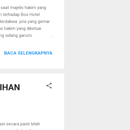
saat majelis hakim yang
an terhadap Bos Hotel
, terdakwa pria yang gemar
is hakim yang diketuai
ang sidang garuda
h melanggar pasal 351 ayat
acakan amar putusannya.
BACA SELENGKAPNYA
 terdakwa Oei Alimin
 Vonis Hakim ini lebih
an hukuman 2 tahu...
IHAN
i secara pasti telah