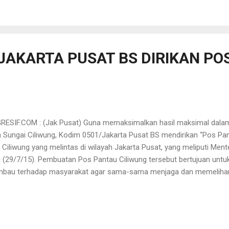
nnya dalam pembunuhan Budi Hartono dan keduanya juga ditetapkan 
uga telah disidangkan di Pengadilan Militer. Warsidi dan Jaka dideng
alam kasus yang menjerat terdakwa Alex dan Manasye Rieneke (istri 
 JAKARTA PUSAT BS DIRIKAN PO
SIF.COM : (Jak Pusat) Guna memaksimalkan hasil maksimal dalam
Sungai Ciliwung, Kodim 0501/Jakarta Pusat BS mendirikan “Pos Pan
i Ciliwung yang melintas di wilayah Jakarta Pusat, yang meliputi Me
u (29/7/15). Pembuatan Pos Pantau Ciliwung tersebut bertujuan un
bau terhadap masyarakat agar sama-sama menjaga dan memelihar
ngan seperti tidak membuang sampah di Sungai Ciliwung lagi, Ungka
kol Inf Martin S.M. Turnip S.H. Dalam pelaksanaannya nanti , setiap 
anggota Koramil di setiap Pos Pantau Ciliwung tersebut. Tugas mere
n pengawasan terhadap kebersihan Sungai Ciliwung, tambah Dandim.