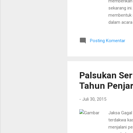
memberikan 
sekarang ini
membentuk r
dalam acara 
Center Koda
perlu mengad
Posting Komentar
dimasa depan
(Persatuan P
Journalism y
Palsukan Sert
Tahun Penja
-
Juli 30, 2015
Jaksa Gagal
terdakwa kas
menjalani pe