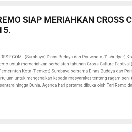
n, apabila anggota yang jaga di Pos Pantau tersebut mendapati ma
ampa...
 REMO SIAP MERIAHKAN CROSS 
15.
SIF.COM : (Surabaya) Dinas Budaya dan Pariwisata (Disbudpar) Kot
Remo untuk memeriahkan perhelatan tahunan Cross Culture Festival 
h Pemerintah Kota (Pemkot) Surabaya bersama Dinas Budaya dan Pari
rtujuan untuk mengenalkan kepada masyarakat tentang ragam seni ta
santara hingga Dunia. Agenda hari pertama dibuka oleh Tari Remo da
ngan jumlah peserta sebanyak 430 orang yang terdiri dari anak usia 
ri kedua yaitu Tari Yosakoi yang diikuti 40 grup dan terdiri dari sekit
rah di Jawa Timur. “sekitar 430 peserta Tari Remo, dan 1000 peserta
ntuk memeriahkan CCF 2015. Peserta Tari Remo berasal dari kalang
remaja Sekolah Menengah Atas (SMA) dengan usia di bawah 17 tahun.