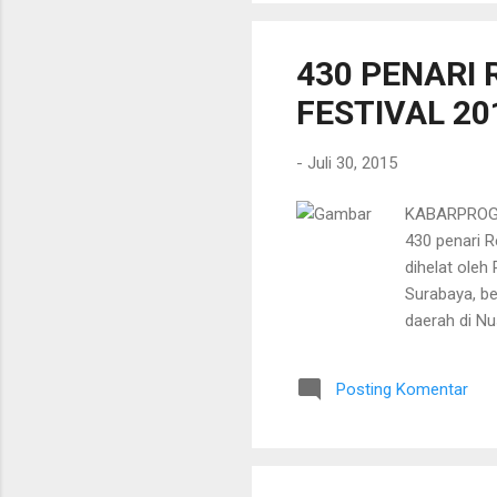
menyampaika
membuang s
430 PENARI
FESTIVAL 20
-
Juli 30, 2015
KABARPROGRE
430 penari 
dihelat ole
Surabaya, be
daerah di Nu
Surabaya, de
Disambung ha
Posting Komentar
berbagai dae
disiapkan u
(TK) hingga 