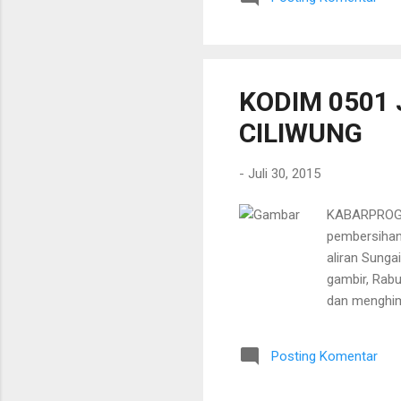
keterlibata
perkaranya j
bergantian d
KODIM 0501
CILIWUNG
-
Juli 30, 2015
KABARPROGRE
pembersihan 
aliran Sunga
gambir, Rab
dan menghim
Ciliwung de
Pusat BS Let
Posting Komentar
(dua) orang 
melaksanaka