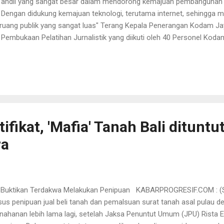
andil yang sangat besar dalam mendorong kemajuan pembangunan
. Dengan didukung kemajuan teknologi, terutama internet, sehingg
uang publik yang sangat luas" Terang Kepala Penerangan Kodam Jay
Pembukaan Pelatihan Jurnalistik yang diikuti oleh 40 Personel Koda
m Jaya Jl.Mayjen Sutoyo No.5 Cililitan Jakarta Timur. Kamis (30/0
akan pelatihan Jurnalistik karena hal tersebut merupakan kekuatan
. Lebih lanjut dalam pelatihan yang disampaikan oleh Bapak Wilson
ewarta Warga Indonesia) beserta tim. Dalam kegiatan ini juga disamp
ang memiliki arti praktek jurnalisme yang dilakukan oleh non profesion
ifikat, 'Mafia' Tanah Bali dituntut
ra
 Buktikan Terdakwa Melakukan Penipuan KABARPROGRESIF.COM : (Su
us penipuan jual beli tanah dan pemalsuan surat tanah asal pulau de
nahanan lebih lama lagi, setelah Jaksa Penuntut Umum (JPU) Rista 