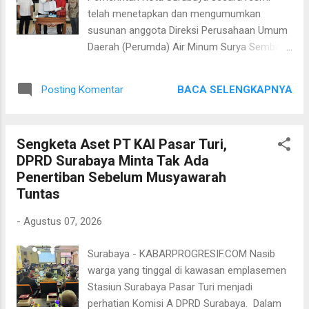
persoalan sekaligus menindaklanjuti dugaan
telah menetapkan dan mengumumkan
pelanggaran yang dilaporkan warga. Kepala
susunan anggota Direksi Perusahaan Umum
Dishub Surabaya, Trio Wahyu Bowo,
Daerah (Perumda) Air Minum Surya Sembada
mengatakan jukir yang terlibat merupakan
Kota Surabaya untuk masa jabatan 2026 -
jukir resmi tepi jalan umum (TJU) yang
2029. ​Penetapan ini didasarkan pada Hasil
terdaftar di UPTD Parkir. Setelah dilakukan
BACA SELENGKAPNYA
Posting Komentar
Seleksi Anggota Direksi Nomor:
pengecekan, Dishub m...
11/PANSEL/VII/2026 tertanggal 3 Agustus
2026 yang diketuai oleh Vyka Anggradevi
Sengketa Aset PT KAI Pasar Turi,
Kusuma, dan telah tertuang secara sah
DPRD Surabaya Minta Tak Ada
dalam Keputusan Wali Kota Surabaya. ​
Penertiban Sebelum Musyawarah
Melalui proses seleksi yang komprehensif,
Tuntas
berikut adalah susunan kepemimpinan baru
Direksi Perumda Air Minum Surya Sembada
-
Agustus 07, 2026
Kota Surabaya periode 2026 - 2029 yakni ​
Direktur Utama, Tias Alvin Papatria, S.T., M.M. ​
Surabaya - KABARPROGRESIF.COM Nasib
Direktur Pelayanan, Sayid Mochamad Iqbal,
warga yang tinggal di kawasan emplasemen
S.Kom., CISA dan ​Direktur Operasi: Bagus
Stasiun Surabaya Pasar Turi menjadi
Andi Puspito, S.T. ​Perpaduan keahlian dari
perhatian Komisi A DPRD Surabaya. Dalam