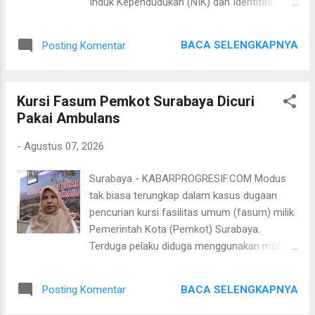
Induk Kependudukan (NIK) dan Identitas
sarana prasarana penunjang maupun
Kependudukan Digital (IKD) membuahkan
pertunjukan-pertunjukan yang bisa
hasil nyata. Melalui kebijakan One Data, One
memberikan pesan, tidak hanya kepada
BACA SELENGKAPNYA
Posting Komentar
Map, One Policy, Pemkot Surabaya mampu
masyarakat Surabaya, tetapi juga Jawa
meningkatkan ketepatan sasaran berbagai
Timur dan Indonesia, bahwa Surabaya i...
program pelayanan publik dan perlindungan
Kursi Fasum Pemkot Surabaya Dicuri
sosial, yang berdampak pada membaiknya
Pakai Ambulans
sejumlah indikator pembangunan daerah.
Komitmen tersebut mendapat apresiasi dari
-
Agustus 07, 2026
Menteri Dalam Negeri (Mendagri) Tito
Karnavian saat membuka Rapat Koordinasi
Surabaya - KABARPROGRESIF.COM Modus
Nasional (Rakornas) Dukcapil 2026 sekaligus
tak biasa terungkap dalam kasus dugaan
merilis Data Kependudukan Semester I
pencurian kursi fasilitas umum (fasum) milik
Tahun 2026 di Jakarta, Senin (3/8/2026).
Pemerintah Kota (Pemkot) Surabaya.
Mendagri Tito mengatakan, data
Terduga pelaku diduga menggunakan mobil
kependudukan merupakan fondasi utama
ambulans pribadi untuk mengangkut kursi
dalam mewujudkan pemerintahan digital (e-
taman sebelum menjualnya ke pengepul
Government) sekaligus Program Satu Data
BACA SELENGKAPNYA
Posting Komentar
barang bekas. Kasus ini terungkap setelah
Indonesia. Menurutnya, data yang akurat
petugas Satuan Polisi Pamong Praja (Satpol