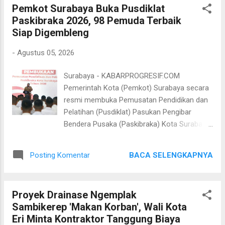
Pemkot Surabaya Buka Pusdiklat
mahasiswi Universitas Negeri Surabaya
Paskibraka 2026, 98 Pemuda Terbaik
(Unesa), Dian (19), yang terancam tidak
Siap Digembleng
dapat melanjutkan kuliah ke semester tiga
karena keterbatasan ekonomi keluarga.
-
Agustus 05, 2026
Padahal, prestasi akademiknya tergolong
sangat baik dengan Indeks Prestasi (IP)
Surabaya - KABARPROGRESIF.COM
mencapai 4,0 pada semester pertama dan
Pemerintah Kota (Pemkot) Surabaya secara
3,9 pada semester kedua. "Ini sangat
resmi membuka Pemusatan Pendidikan dan
memprihatinkan. Ada mahasiswa berprestasi
Pelatihan (Pusdiklat) Pasukan Pengibar
yang terancam putus kuliah hanya karena
Bendera Pusaka (Paskibraka) Kota Surabaya
persoalan administrasi dan validitas data
Tahun 2026 di Graha Sawunggaling, Selasa 4
kemiskinan. Negara tidak boleh kehilangan
Agustus 2026. Acara pembukaan tersebut
generasi unggul hanya karena sistem tidak
BACA SELENGKAPNYA
Posting Komentar
dipimpin oleh Asisten Bidang Pemerintahan
mampu membaca kondisi riil masyarakat,"
dan Kesejahteraan Rakyat Kota Surabaya,
kata Imam Syafi'...
Ahmad Zaini, yang hadir mewakili Wali Kota
Proyek Drainase Ngemplak
Surabaya Eri Cahyadi. Turut hadir dalam
Sambikerep 'Makan Korban', Wali Kota
kegiatan ini jajaran Forum Koordinasi
Eri Minta Kontraktor Tanggung Biaya
Pimpinan Daerah (Forkopimda), perwakilan