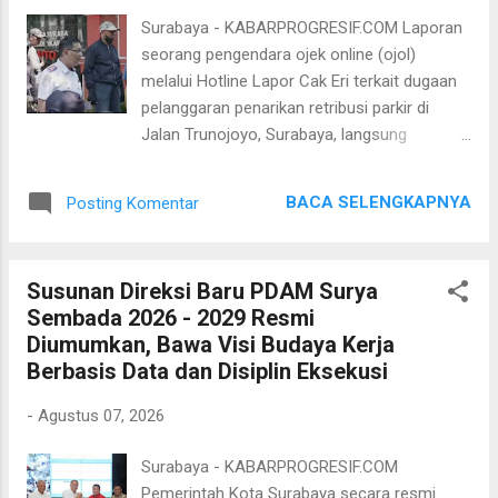
ditampilkan, mulai dari fesyen, batik, hingga
Surabaya - KABARPROGRESIF.COM Laporan
kuliner khas Surabaya. Salah satu yang
seorang pengendara ojek online (ojol)
menjadi perhatian adalah batik hasil
melalui Hotline Lapor Cak Eri terkait dugaan
kolaborasi desainer dengan anak-anak
pelanggaran penarikan retribusi parkir di
Rumah Anak Prestasi (RAP). “Dengan
Jalan Trunojoyo, Surabaya, langsung
kualitas produk yang semakin menarik, saya
ditindaklanjuti Pemerintah Kota (Pemkot)
berharap omzet tahun ini bisa melebihi Rp9
Surabaya. Laporan tersebut berawal ketika
miliar seperti tahun-tahun sebelumnya,” kata
BACA SELENGKAPNYA
Posting Komentar
pengendara ojol merekam dugaan
Wali Kota Eri. Menurut Wali Kota Eri, SGE juga
pelanggaran penarikan parkir oleh seorang
menjadi ...
juru parkir (jukir) di kawasan Jalan Trunojoyo,
Susunan Direksi Baru PDAM Surya
tepatnya di sekitar SDN Dr. Soetomo V.
Sembada 2026 - 2029 Resmi
Persoalan kemudian berkembang menjadi
Diumumkan, Bawa Visi Budaya Kerja
perselisihan antara jukir, pengendara ojol, dan
Berbasis Data dan Disiplin Eksekusi
petugas keamanan salah satu kafe di sekitar
lokasi. Merespons laporan tersebut, Dinas
-
Agustus 07, 2026
Perhubungan (Dishub) Surabaya bersama
Satgas Terpadu Anti-Premanisme turun
Surabaya - KABARPROGRESIF.COM
langsung ke lokasi untuk memastikan
Pemerintah Kota Surabaya secara resmi