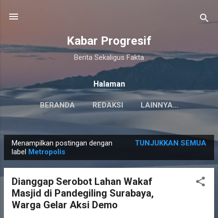
Langsung ke konten utama
Kabar Progresif
Berita Sekaligus Fakta
Halaman
BERANDA
REDAKSI
LAINNYA…
Menampilkan postingan dengan
TUNJUKKAN SEMUA
P
label
Metropolis
o
s
Dianggap Serobot Lahan Wakaf
t
Masjid di Pandegiling Surabaya,
i
Warga Gelar Aksi Demo
n