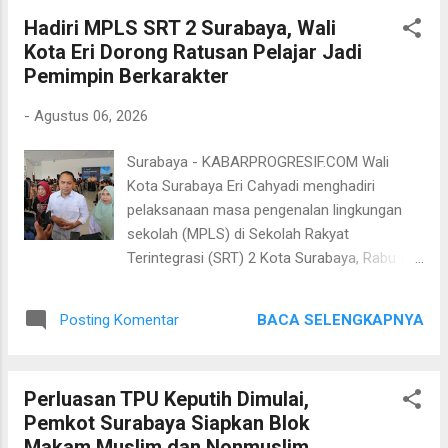
seleksi Nomor 11/PANSEL/VIII/2026, tiga
Hadiri MPLS SRT 2 Surabaya, Wali
nama yang ditetapkan yakni Tias Alvin
Kota Eri Dorong Ratusan Pelajar Jadi
Papatria sebagai Direktur Utama, Sayid
Pemimpin Berkarakter
Mochamad Iqbal sebagai Direktur Pelayanan,
dan Bagus Andi Puspito sebagai Direktur
-
Agustus 06, 2026
Operasi. Kepala Bagian Perekonomian dan
Sumber Daya Alam (BPSDA) Kota Surabaya,
Surabaya - KABARPROGRESIF.COM Wali
Vykka Anggradevi Kusuma, mengatakan
Kota Surabaya Eri Cahyadi menghadiri
penetapan tersebut merupakan hasil dari
pelaksanaan masa pengenalan lingkungan
rangkaian seleksi yang telah dilaksanakan
sekolah (MPLS) di Sekolah Rakyat
sesuai ketentuan peraturan perundang-
Terintegrasi (SRT) 2 Kota Surabaya, Rabu 5
undangan. Menurut Vykka, proses seleksi
Agustus 2026. Di kesempatan itu, Wali Kota
mengacu pada Peraturan Pemerintah Nomor
Eri Cahyadi turut hadir bersama jajaran
54 Tahun 2017 dan Peraturan Menteri Dalam
BACA SELENGKAPNYA
Posting Komentar
kepala perangkat daerah (PD) di lingkungan
Negeri Nomor 37 Tahun 2018. Para peserta
Pemerintah Kota (Pemkot) Kota Surabaya.
mengikuti seleksi administrasi, uji ke...
Saat di lokasi, Wali Kota Eri disambut
Perluasan TPU Keputih Dimulai,
antusias oleh ratusan pelajar dan guru SRT 2
Pemkot Surabaya Siapkan Blok
Kota Surabaya. Di momen ini, ia memberikan
Makam Muslim dan Nonmuslim