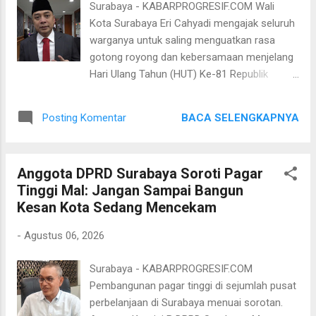
Surabaya - KABARPROGRESIF.COM Wali
ke fungsinya sebagai tempat pemakaman
Kota Surabaya Eri Cahyadi mengajak seluruh
umum. Luasan dari area ini adalah sekitar
warganya untuk saling menguatkan rasa
1.800 m2," ujar Khoirun Nisa, Kamis 6
gotong royong dan kebersamaan menjelang
Agustus 2026. Setelah proses penertiban
Hari Ulang Tahun (HUT) Ke-81 Republik
selesai, Pemkot Surabaya akan melakukan
Indonesia (RI). Dirinya juga mengajak seluruh
pemerataan lahan sebelum digunakan
warga untuk menjaga keamanan dan
sebagai area pemakaman baru. "Harapan
BACA SELENGKAPNYA
Posting Komentar
ketentraman di Kota Surabaya. Menurutnya,
kami setelah kegiatan ini selesai, kami
Hari Kemerdekaan RI juga menjadi ujung
laksanakan bersama dengan PD (Perangkat
tombak untuk membangkitkan semangat
Daerah) t...
Anggota DPRD Surabaya Soroti Pagar
warga Kota Surabaya dalam menebar
Tinggi Mal: Jangan Sampai Bangun
kebaikan. “Ayo jaga Kota Surabaya, karena
Kesan Kota Sedang Mencekam
Surabaya adalah Kota Pahlawan dan Hari
Kemerdekaan ini menjadi ujung tombak kita,
-
Agustus 06, 2026
menjadi ujung tombak kita untuk selalu
menebar kebaikan,” kata Wali Kota Eri, Kamis
Surabaya - KABARPROGRESIF.COM
6 Agustus 2026. Di kesempatan ini, Wali Kota
Pembangunan pagar tinggi di sejumlah pusat
Eri mengimbau kepada warganya untuk tidak
perbelanjaan di Surabaya menuai sorotan.
menarik iuran dengan cara memaksa dalam