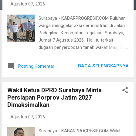
g
-
Agustus 07, 2026
a
Surabaya - KABARPROGRESIF.COM Puluhan
n
warga menggelar aksi demonstrasi di Jalan
Padegiling, Kecamatan Tegalsari, Surabaya,
Jumat 7 Agustus 2026. Hal itu terkait
dugaan penyerobotan tanah wakaf Masjid
Rahmat. Berdasarkan pantauan
Kabarprogresif.com, puluhan warga tampak
BACA SELENGKAPNYA
Posting Komentar
membawa sejumlah poster, ketika
mendatangi sebuah lahan yang masih dalam
proses pembangunan tersebut. “Mafia
Wakil Ketua DPRD Surabaya Minta
jangan main-main dengan tanah wakaf,
Persiapan Porprov Jatim 2027
segera keluar dari tanah wakaf Masjid
Dimaksimalkan
Rahmat, objek tanah wakaf jangan
diserobot,” tulis poster yang dibawa oleh
-
Agustus 07, 2026
warga. Koordinator aksi sekaligus pengurus
Yayasan Masjid Rahmat Surabaya, Sugeng
Surabaya - KABARPROGRESIF.COM Wakil
Sudaryanto mengatakan, pihaknya telah