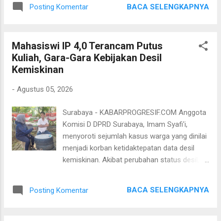
hasil pengecekan, pekerjaan konstruksi
bulan Agustus. "Kalau masyarakat melihat
BACA SELENGKAPNYA
Posting Komentar
disebut telah menerapkan aspek
mal sampai dipagari tinggi seperti itu, bisa
keselamatan dan kesehatan kerja (K3).
muncul persepsi bahwa ...
Namun masih ditemukan material
Mahasiswi IP 4,0 Terancam Putus
sedimentasi yang menumpuk di sekitar area
Kuliah, Gara-Gara Kebijakan Desil
pekerjaan. "Memang tadi kelihatan K3 sudah
Kemiskinan
ada, cuma tinggal dirapikan. Dari keterangan
warga dan hasil kami lihat di lapangan,
-
Agustus 05, 2026
sedimentasi menumpuk itu harus segera
diambil supaya tidak menumpuk di jalan dan
Surabaya - KABARPROGRESIF.COM Anggota
ketika dilakukan penyiraman tidak licin," kata
Komisi D DPRD Surabaya, Imam Syafi'i,
Hidayat, Selasa 4 Agustus 2026. Hidayat juga
menyoroti sejumlah kasus warga yang dinilai
mempertemukan pihak kontraktor dengan
menjadi korban ketidaktepatan data desil
warga yang menjadi korban. Ia meminta
kemiskinan. Akibat perubahan status desil,
kontraktor bertanggung jawab terhadap
sejumlah keluarga kehilangan akses terhadap
kerusakan sepeda motor serta biaya
program bantuan pendidikan, termasuk
pengobatan korban. "Sudah saya tegur juga
BACA SELENGKAPNYA
Posting Komentar
beasiswa bagi siswa dan mahasiswa dari
waktu di sana (lokasi proyek) dan saya bawa
keluarga kurang mampu. Salah satu kasus
ke sini (rumah korban). Saya mint...
yang menjadi perhatian adalah seorang