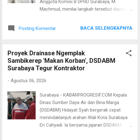
Anggota Komisi B DPRD Surabaya, M
merayakan HUT RI. Menurutnya, menarik
Machmud, menilai langkah tersebut dapat
iuran untuk berpartisipasi menyemarakkan
memunculkan kesan bahwa Kota Surabaya
HUT RI bisa dengan cara sukarela atau tanpa
sedang berada dalam situasi yang tidak
memaksa. “Saya minta tolong kepada warga
BACA SELENGKAPNYA
Posting Komentar
aman. Menurut Machmud, pagar dengan
Surabaya, kita ini harus hidup gotong royong,
tinggi hampir dua meter yang dilengkapi jeruji
a...
lancip di bagian atas menunjukkan adanya
Proyek Drainase Ngemplak
kekhawatiran berlebihan dari pihak pengelola
Sambikerep 'Makan Korban', DSDABM
mal terhadap potensi gangguan keamanan.
Surabaya Tegur Kontraktor
"Saya melihat itu merupakan bentuk
kekhawatiran yang amat sangat. Seolah-olah
-
Agustus 06, 2026
ada ancaman besar yang akan terjadi,
padahal selama ini Surabaya relatif kondusif,"
Surabaya - KABARPROGRESIF.COM Kepala
kata legislator Partai Demokrat, Kamis 6
Dinas Sumber Daya Air dan Bina Marga
Agustus 2026. Ia menilai pembangunan
(DSDABM) Hidayat Syah bergerak cepat
pagar tersebut berpotensi memperkuat opini
menindaklanjuti arahan Wali Kota Surabaya
publik terkait isu kerusuhan atau gangguan
Eri Cahyadi. Ia bersama jajaran DSDABM
keamanan yang belakangan beredar
langsung mendatangi lokasi proyek. Dari
menjelang berbagai agenda masyarakat pada