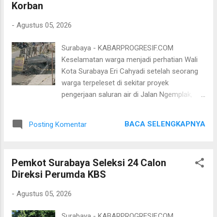
Korban
Korem 084/Bhaskara Jaya, Polrestabes
Surabaya, Polres Pelabuhan Tanjung Perak,
-
Agustus 05, 2026
Polres Sidoarjo, Kodim, serta Kejaksaan.
Dalam sambutannya, Ahmad Zaini
Surabaya - KABARPROGRESIF.COM
mengungkapkan rasa bangganya kepada
Keselamatan warga menjadi perhatian Wali
para peserta terpilih. Dari ratusan pemuda
Kota Surabaya Eri Cahyadi setelah seorang
yang mengikuti proses seleksi, sebanyak 98
warga terpeleset di sekitar proyek
pemuda terbaik. Terdiri dari 49 putra dan 49
pengerjaan saluran air di Jalan Ngemplak,
putri berhasil lolos untuk bertugas di tingkat
Sambikerep, Surabaya. Wali Kota Eri
Kota Surabaya. Selain itu, dua putra-putri
langsung meminta Dinas Sumber Daya Air
terbaik Kota Pahlawan juga berhasil
BACA SELENGKAPNYA
Posting Komentar
dan Bina Marga (DSDABM) mengecek lokasi
melenggang untu...
dan memastikan kontraktor bertanggung
jawab atas kejadian tersebut. Wali Kota Eri
Pemkot Surabaya Seleksi 24 Calon
menyampaikan instruksi itu kepada Kepala
Direksi Perumda KBS
DSDABM Surabaya Hidayat Syah melalui
sambungan telepon setelah menerima
-
Agustus 05, 2026
laporan dari warga. Ia meminta persoalan
tersebut tidak berhenti pada pengecekan
Surabaya - KABARPROGRESIF.COM