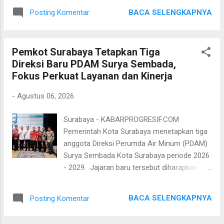
Nestlé MILO telah mengajak lebih dari 25.000
K/Pdt/2026 tertanggal 12 Maret 2026 yang
BACA SELENGKAPNYA
Posting Komentar
pelari dari empat kota untuk turut ambil
berkaitan dengan objek sengketa tersebut. Di
bagian dalam gelaran ini. Rangkaian ini
sisi lain, perwakilan warga yang ...
merupakan bagian dari perjalanan menuju
Pemkot Surabaya Tetapkan Tiga
acara puncak MILO ACTIV Indonesia Race
Direksi Baru PDAM Surya Sembada,
2026 Jakarta International 10K. Surabaya
Fokus Perkuat Layanan dan Kinerja
sendiri telah menjadi bagian dari rangkaian
MILO ACTIV Indonesia Race sejak 2024,
-
Agustus 06, 2026
menunjukkan komitmen berkelanjutan Nestlé
MILO dalam mengajak masyarakat Jawa
Surabaya - KABARPROGRESIF.COM
Timur menjalani gaya hidup aktif melalui
Pemerintah Kota Surabaya menetapkan tiga
olahraga sekaligus tingginya antusiasme
anggota Direksi Perumda Air Minum (PDAM)
komunitas pelari di Surabaya. Menjadi kota
Surya Sembada Kota Surabaya periode 2026
terakhir, MILO ACTIV Indonesia Race 2026
- 2029. Jajaran baru tersebut diharapkan
Surabaya Series dilaksanakan di Universitas
mampu memperkuat kinerja perusahaan
Negeri Surabaya (UNESA) pada Minggu, 2
sekaligus meningkatkan kualitas pelayanan
Agustus 2026 dengan total peserta lebih dari
BACA SELENGKAPNYA
Posting Komentar
air minum yang menjadi kebutuhan dasar
6.000 pelari yang berpartisipasi dalam dua
masyarakat. Berdasarkan pengumuman hasil
kategori yai...