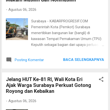
motivasi kepada ratusan pelajar yang hadir.
Wali Kota Eri mengatakan, sebagai pelajar
-
Agustus 06, 2026
harus memiliki karakter dan menanamkan
nilai-nilai Pancasila. Mulai dari menanamkan
Surabaya - KABARPROGRESIF.COM
rasa gotong royong, tolong menolong,
Pemerintah Kota (Pemkot) Surabaya
hingga saling menghormati satu sama lain.
menertibkan bangunan liar (bangli) di
Menurutnya, ketika pelajar memiliki nilai-nilai
kawasan Tempat Pemakaman Umum (TPU)
tersebut, maka akan bisa menjadi seorang
Keputih sebagai bagian dari upaya perluasan
pemimpin besar ke depannya. “Percuma
area pemakaman. Lahan seluas sekitar 1.800
menjadi seorang pemimpin kalau tidak bisa
meter persegi yang berhasil diamankan akan
menolong, percuma menjadi seorang
BACA SELENGKAPNYA
Posting Komentar
dikembalikan sesuai fungsinya sebagai
pemimpin kalau tidak pernah menci...
fasilitas pemakaman bagi warga Kota
Surabaya. Kepala UPTD Pemakaman Dinas
Jelang HUT Ke-81 RI, Wali Kota Eri
Lingkungan Hidup (DLH) Kota Surabaya,
Ajak Warga Surabaya Perkuat Gotong
Khoirun Nisa mengatakan, lahan yang
Royong dan Kebaikan
ditertibkan merupakan aset pemerintah kota
yang akan dimanfaatkan untuk menambah
-
Agustus 06, 2026
kapasitas TPU Keputih. "Aset ini adalah milik
Pemerintah Kota Surabaya. Kami kembalikan