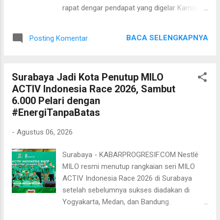
ketiga figur in yang mencakup bidang
rapat dengar pendapat yang digelar Kamis
manajemen strategis, sistem informasi dan
(6/8/2026), DPRD meminta agar
audit layanan, hingga teknik operasional
penyelesaian persoalan aset PT Kereta Api
diharapkan saling melengkapi dalam
BACA SELENGKAPNYA
Posting Komentar
Indonesia (KAI) dilakukan melalui
menjawab tantangan operasional BUMD ke
musyawarah, transparan, dan tidak
depan. S...
menimbulkan keresahan di tengah
Surabaya Jadi Kota Penutup MILO
masyarakat. Rapat tersebut membahas
ACTIV Indonesia Race 2026, Sambut
rencana penertiban bangunan yang berdiri di
6.000 Pelari dengan
atas aset tanah PT KAI di wilayah
#EnergiTanpaBatas
emplasemen Stasiun Surabaya Pasar Turi.
Dalam forum itu, PT KAI menyampaikan
-
Agustus 06, 2026
bahwa kawasan tersebut masuk dalam
rencana penataan dan pengembangan
Surabaya - KABARPROGRESIF.COM Nestlé
Stasiun Pasar Turi. PT KAI juga menyatakan
MILO resmi menutup rangkaian seri MILO
telah memiliki Sertifikat Hak Guna Bangunan
ACTIV Indonesia Race 2026 di Surabaya
(SHGB) Nomor 492 dengan luas lahan
setelah sebelumnya sukses diadakan di
mencapai 62.022 meter persegi. Selain itu,
Yogyakarta, Medan, dan Bandung.
PT KAI menyebut telah terdapat putusan
Mengusung semangat #EnergiTanpaBatas,
kasasi perkara perdata Nomor 719