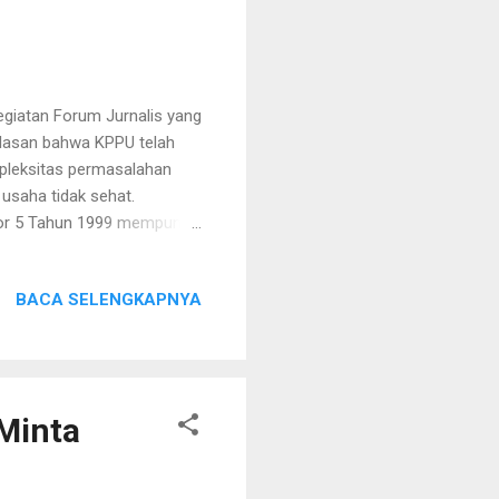
giatan Forum Jurnalis yang
elasan bahwa KPPU telah
leksitas permasalahan
usaha tidak sehat.
or 5 Tahun 1999 mempunyai
, melakukan notifikasi
adap regulasi yang
BACA SELENGKAPNYA
an KPPU dimaksud adalah :
tentang Tata Cara
t (PerKPPU 2/2023) 2.
tang Penilaian Terhadap
 Minta