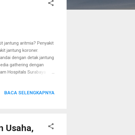
jantung aritmia? Penyakit
kit jantung koroner.
tandai dengan detak jantung
 media gathering dengan
oam Hospitals Surabaya
kepada masyarakat seputar
syarakat akan
BACA SELENGKAPNYA
diadakan Jumat, 14 April
loam Hospitals Surabaya
444 H. Melalui materi yang
n Usaha,