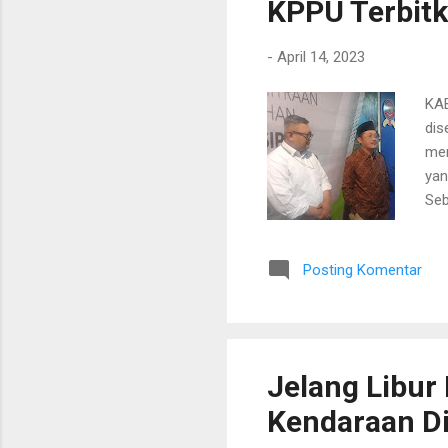
KPPU Terbitk
-
April 14, 2023
KAB
dis
men
yan
Seb
tug
mer
Posting Komentar
ber
1. 
Pen
Per
Pen
Jelang Libur 
Kendaraan Din