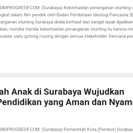
ARPROGRESIF.COM: (Surabaya) Keberhasilan penanganan stunting d
ngkat dalam film pendek oleh Badan Pembinaan Ideologi Pancasila (B
anganan stunting Surabaya dinilai berhasil dan sangat layak dijadik
kan, mereka menilai keberhasilan penanganan stunting itu karena men
casila, yaitu gotong royong dengan semua stakeholder. Rencana pe
ngkap oleh Direktur Pengkajian Materi PIP, Badan Pembinaan Ideologi 
mo, saat berkunjung ke Wali Kota Surabaya Eri Cahyadi di ruang kerja
a Surabaya. Dalam pertemuan tersebut, Wali Kota Eri juga menjelask
anganan stunting Surabaya, bahkan ia juga diwawancarai oleh tim pr
engkapi skrip film pendek tersebut. Seusai pertemuan itu, Direktur Pe
binaan Ideologi Pancasila, Aris Heru Utomo, mengatakan pertemua..
ah Anak di Surabaya Wujudkan
Pendidikan yang Aman dan Nya
ARPROGRESIF.COM: (Surabaya) Pemerintah Kota (Pemkot) Surabay