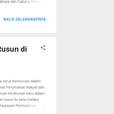
urabaya dan Cabang Rutan
tahap II (penyerahan
pada tim jaksa,” ujar juru
BACA SELENGKAPNYA
eluruh unsur pasal terkait
dan dinyatakan lengkap oleh
hari ke depan, dimulai 13
Rusun di
 terus berinovasi dalam
inas Perumahan Rakyat dan
uat terobosan baru dalam
i rusun itu bisa melalui
n Kawasan Permukiman
kan untuk mengoptimalkan