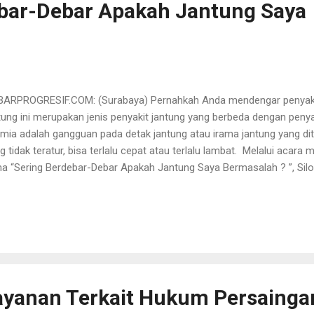
bar-Debar Apakah Jantung Saya
ARPROGRESIF.COM: (Surabaya) Pernahkah Anda mendengar penyakit 
tung ini merupakan jenis penyakit jantung yang berbeda dengan penya
tmia adalah gangguan pada detak jantung atau irama jantung yang di
g tidak teratur, bisa terlalu cepat atau terlalu lambat. Melalui acara
a “Sering Berdebar-Debar Apakah Jantung Saya Bermasalah ? ”, Sil
gajak rekan media untuk lebih lagi memberikan informasi edukasi 
ehatan jantung. Dengan demikian, kesadaraan dan pengetahuan ma
masalahan jantung semakin meningkat. Dalam Media Gathering yang 
3 di Communal Coffee & Eatery sekaligus menjadi moment untuk Si
 rekanan media dalam buka bersama menjelang Hari Raya Idul Fitri 1
ampaikan, dr. Ragil Nur Rosyadi, SpJP (K), FIHA ...
ayanan Terkait Hukum Persainga