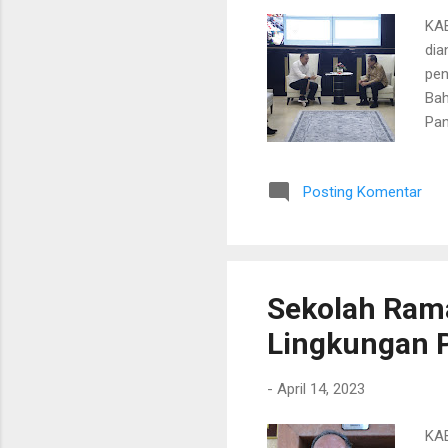
KAB
dia
pen
Bah
Pan
diu
Uto
Posting Komentar
Kot
pen
mel
Pem
Sekolah Ram
Lingkungan 
-
April 14, 2023
KAB