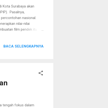
i Kota Surabaya akan
PIP). Pasalnya,
an percontohan nasional.
erapkan nilai-nilai
mbuatan film pendek itu
Pancasila, Aris Heru
 Wali Kota Surabaya, Balai
BACA SELENGKAPNYA
an panjang lebar tentang
oduksi film untuk
ngkajian Materi PIP, Badan
.
man
a tengah fokus dalam