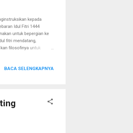
ginstruksikan kepada
aran Idul Fitri 1444
unakan untuk bepergian ke
ul fitri mendatang,
 kan filosofinya untuk
nggak boleh, kecuali luar
 kendaraan pribadi," kata
BACA SELENGKAPNYA
 kendaraan dinas dipakai
unakan kendaraan dinas
, tidak akan ada yang
ting