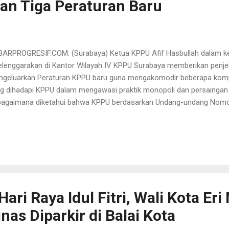
an Tiga Peraturan Baru
ARPROGRESIF.COM: (Surabaya) Ketua KPPU Afif Hasbullah dalam ke
elenggarakan di Kantor Wilayah IV KPPU Surabaya memberikan penj
geluarkan Peraturan KPPU baru guna mengakomodir beberapa komp
g dihadapi KPPU dalam mengawasi praktik monopoli dan persaingan 
agaimana diketahui bahwa KPPU berdasarkan Undang-undang Nom
as untuk melakukan penegakan hukum dalam bidang persaingan usaha
ger dan memberikan saran dan pertimbanan kepada pemerintah terh
singgungan dengan hukum persaingan usaha. Adapun ketiga Peratur
Peraturan Komisi Pengawas Persaingan Usaha Nomor 2 Tahun 2023 
anganan Perkara Praktik Monopoli dan Persaingan Usaha Tidak Seha
aturan Komisi Pengawas Persaingan Usaha Nomor 3 Tahun 2023 ten
ggabungan, Pelebu...
Hari Raya Idul Fitri, Wali Kota Eri
as Diparkir di Balai Kota