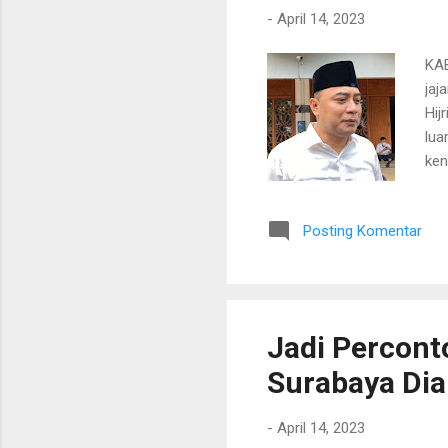
-
April 14, 2023
KAB
jaj
Hij
lua
ken
ken
kot
Posting Komentar
Wal
unt
unt
ber
Jadi Percont
Surabaya Dia
-
April 14, 2023