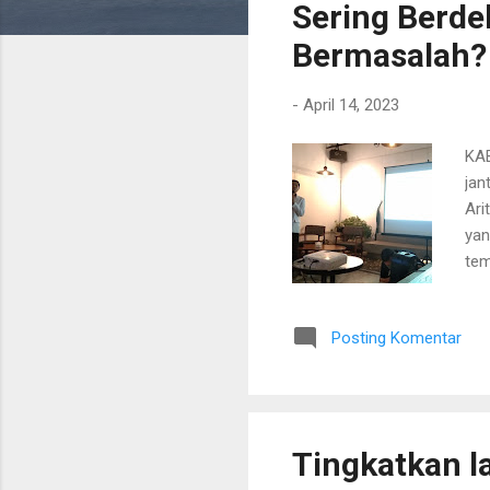
Sering Berde
t
i
Bermasalah?
n
g
-
April 14, 2023
a
n
KAB
jan
Ari
yan
tem
men
kes
Posting Komentar
per
202
dan
dis
Tingkatkan l