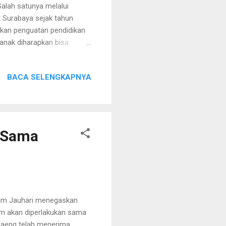
Salah satunya melalui
 Surabaya sejak tahun
gkan penguatan pendidikan
-anak diharapkan bisa
 dalam segala bidang.
enyampaikan dengan adanya
BACA SELENGKAPNYA
i ruang aman dan nyaman
adi ramah, nyaman dan
ya disekolah yang bersifat
n Sama
m Jauhari menegaskan
im akan diperlakukan sama
edaeng telah menerima