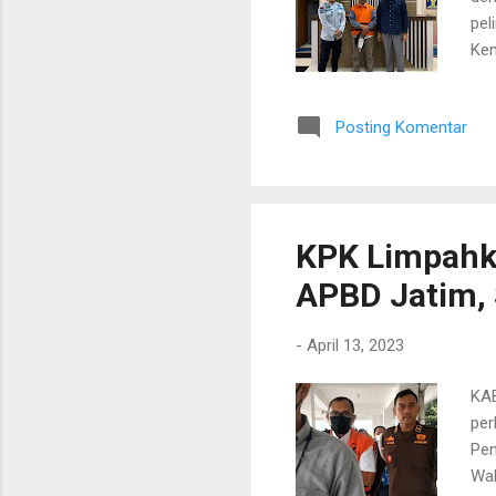
pel
Kem
dit
KPK
Posting Komentar
men
men
dal
Sel
KPK Limpahk
APBD Jatim, 
-
April 13, 2023
KAB
per
Pen
Wak