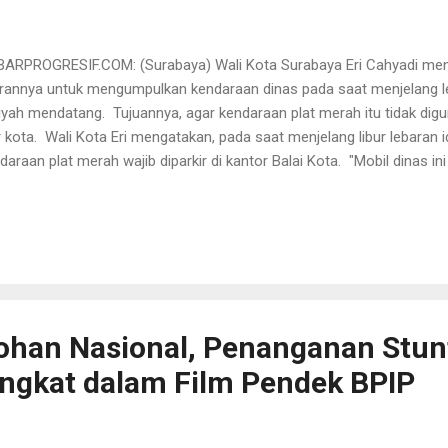
ARPROGRESIF.COM: (Surabaya) Wali Kota Surabaya Eri Cahyadi men
arannya untuk mengumpulkan kendaraan dinas pada saat menjelang leb
riyah mendatang. Tujuannya, agar kendaraan plat merah itu tidak dig
r kota. Wali Kota Eri mengatakan, pada saat menjelang libur lebaran id
daraan plat merah wajib diparkir di kantor Balai Kota. "Mobil dinas ini
daran operasional, hari sabtu dan minggu untuk ke luar kota saja loh 
anya untuk tugas. Maka boleh pakai mobil dinas, kalau bukan ya pakai
i Kota Eri, Jumat (14/4). Wali Kota Eri mewanti-wanti jangan sampai
uk ke luar kota untuk mudik atau libur lebaran. Bila ada yang mengg
uk ke luar kota maka harus siap menerima sanksinya. Ia memastikan
ani mengganti plat nomor kendaraa...
ohan Nasional, Penanganan Stun
ngkat dalam Film Pendek BPIP