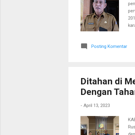
pen
per
201
kar
mem
Kep
Posting Komentar
Sek
sel
men
rek
Ditahan di M
Dengan Taha
-
April 13, 2023
KA
Rus
den