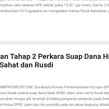
impahan satu tahanan KPK sekitar pukul 15.30," ujar Imam, Kamis (1
enkumham DI Yogyakarta itu mengatakan bahwa Rusdi diantarkan o
erima oleh petugas bagian pelayanan tahanan Rutan I Surabaya. "Dia
 melakukan pelimpahan yang bersangkutan kepada pihak rutan," te
egaskan bahwa pria 47 tahun itu akan diperlakukan sama dengan tah
dapatkan hak dan kewajiban yang sama dengan tahanan dan narapid
am rutan. Pihak rutan yang dipimpin Wahyu Hendrajati itu langsung 
anjutnya dilakukan proses registrasi ke sistem database pemasyarakat
an Tahap 2 Perkara Suap Dana H
Sahat dan Rusdi
ARPROGRESIF.COM: (Surabaya) Komisi Pemberantasan Korupsi (KP
kara tindak pidana suap dana hibah APBD Jatim atas nama Rusdi dan
yerahan tenaga ahli terampil di bidang pelayanan pimpinan pada Sek
il Ketua DPRD Jatim dari tim penyidik pada tim jaksa langsung ditind