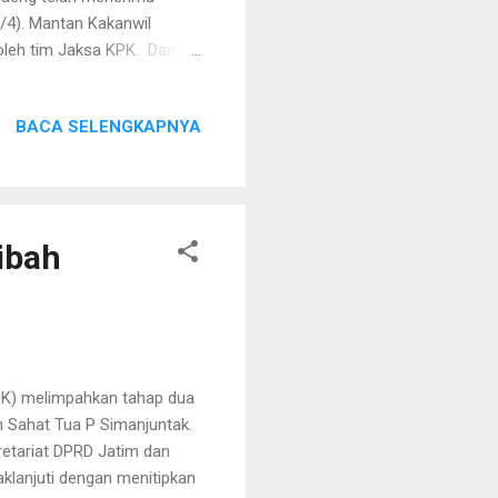
3/4). Mantan Kakanwil
leh tim Jaksa KPK. Dan
ntarkan petugas, dari Jaksa
rang Imam. Imam
BACA SELENGKAPNYA
anan lain. Yakni
ana lainnya selama di
melakukan pemeriksaan awal.
an. "Pr...
ibah
K) melimpahkan tahap dua
 Sahat Tua P Simanjuntak.
retariat DPRD Jatim dan
aklanjuti dengan menitipkan