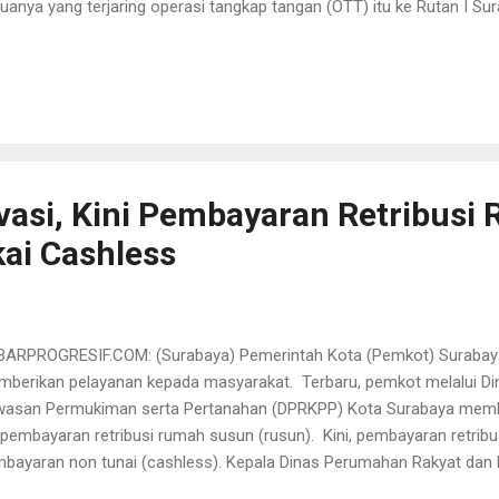
uanya yang terjaring operasi tangkap tangan (OTT) itu ke Rutan I S
as I Surabaya pada Kejati Jatim. “Hari ini telah selesai dilaksanakan 
sangka dan barang bukti) dengan tersangka STPS dkk dari tim penyidik 
ara (jubir) KPK Ali Fikri, Kamis (13/4). Ali Fikri menambahkan, bahwa s
aan tindak pidana suap dalam berkas perkara dipenuhi tim penyidik 
 jaksa. “Penahanan masih dilakukan untuk masing-masing selama 20 
il 2023 sampai dengan 2 Mei 2023 dan se...
vasi, Kini Pembayaran Retribusi 
ai Cashless
ARPROGRESIF.COM: (Surabaya) Pemerintah Kota (Pemkot) Surabaya
berikan pelayanan kepada masyarakat. Terbaru, pemkot melalui D
asan Permukiman serta Pertanahan (DPRKPP) Kota Surabaya memb
 pembayaran retribusi rumah susun (rusun). Kini, pembayaran retribus
bayaran non tunai (cashless). Kepala Dinas Perumahan Rakyat da
ta Pertanahan (DPRKPP) Kota Surabaya Irvan Wahyudrajad mengata