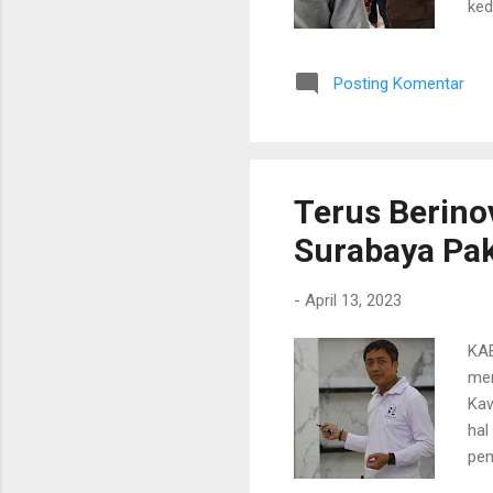
ked
Kel
ter
Posting Komentar
bic
dug
tim
Apr
Terus Berino
Surabaya Pak
-
April 13, 2023
KAB
mem
Kaw
hal
pem
ser