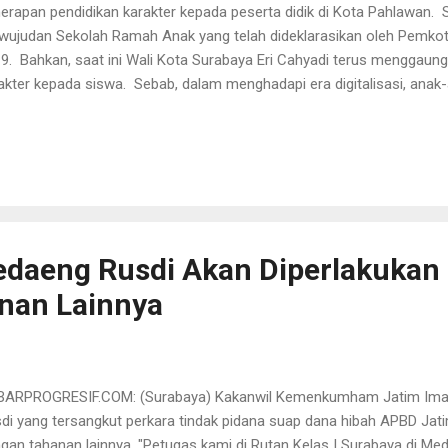
erapan pendidikan karakter kepada peserta didik di Kota Pahlawan. 
wujudan Sekolah Ramah Anak yang telah dideklarasikan oleh Pemkot
9. Bahkan, saat ini Wali Kota Surabaya Eri Cahyadi terus menggaun
akter kepada siswa. Sebab, dalam menghadapi era digitalisasi, anak
ilah penggunaan internet, serta mengasah potensi bakat dan minat
ala Dinas Pendidikan (Diskpendik) Kota Surabaya, Yusuf Masruh m
olah Ramah Anak di tingkat SD dan SMP, diharapkan mampu menjad
ama siswa berada di lingkungan pendidikan. “Harapan sekolah menj
yenangkan dalam semua pembelajaran, dasarnya adalah lingkungann
reatif tapi edukatif,” kata Yusuf, Jumat (14/4). Oleh sebab itu, Yu...
edaeng Rusdi Akan Diperlakuka
nan Lainnya
BARPROGRESIF.COM: (Surabaya) Kakanwil Kemenkumham Jatim Ima
di yang tersangkut perkara tindak pidana suap dana hibah APBD Jat
gan tahanan lainnya. "Petugas kami di Rutan Kelas I Surabaya di M