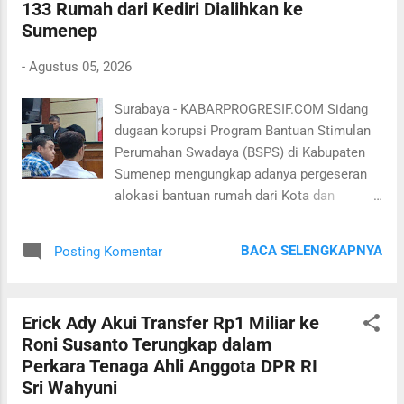
133 Rumah dari Kediri Dialihkan ke
majelis hakim maupun penasihat hukum.
Sumenep
Sidang yang semula dijadwalkan dimulai
pukul 11.00 WIB itu memasuki agenda
-
Agustus 05, 2026
pembacaan tuntutan. Namun, hingga
persidangan dibuka, dokumen tuntutan
Surabaya - KABARPROGRESIF.COM Sidang
masih dalam proses pencetakan sehingga
dugaan korupsi Program Bantuan Stimulan
belum dapat dibagikan kepada seluruh
Perumahan Swadaya (BSPS) di Kabupaten
pihak. Keberatan kemudian disampaikan
Sumenep mengungkap adanya pergeseran
penasihat hukum para terdakwa, Sidabuke.
alokasi bantuan rumah dari Kota dan
Ia menilai pembacaan tuntutan tidak layak
Kabupaten Kediri ke Sumenep. Pergeseran
dilanjutkan apabila salinan surat tuntutan
sebanyak 133 unit itu disampaikan Kepala
belum diterima oleh majelis hakim dan tim
BACA SELENGKAPNYA
Posting Komentar
Balai Pelaksana Penyedia Perumahan dan
pembela. "Surat tuntutan harus terlebih
Kawasan Permukiman (BP3KP) Jawa IV,
dahulu diserahkan kepada majelis hakim
Sultan, saat bersaksi di Pengadilan Tindak
dan penasihat hukum. I...
Erick Ady Akui Transfer Rp1 Miliar ke
Pidana Korupsi (Tipikor) Surabaya, Senin 3
Roni Susanto Terungkap dalam
Agustus 2026. Dalam keterangannya, Sultan
Perkara Tenaga Ahli Anggota DPR RI
menjelaskan pergeseran alokasi tersebut
Sri Wahyuni
berkaitan dengan aspirasi Komisi V DPR RI.