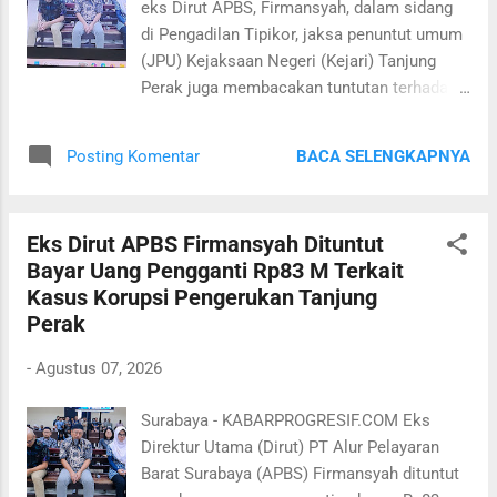
eks Dirut APBS, Firmansyah, dalam sidang
keterangan saksi, ahli, serta barang bukti,
di Pengadilan Tipikor, jaksa penuntut umum
Penuntut Umum berpendapat terdakwa telah
(JPU) Kejaksaan Negeri (Kejari) Tanjung
terbukti secara sah dan meyakinkan
Perak juga membacakan tuntutan terhadap
bersalah melakukan tindak pidana korupsi
eks Direktur Komersial PT APBS Made Yuni
secara bersama-sama. Oleh karena itu,
Christina, Rabu 5 Agustus 2026. Made Yuni
Penuntut Umum memohon kepada Majelis
BACA SELENGKAPNYA
Posting Komentar
Christina yang menjabat Direktur Komersial
Hakim agar menjatuhkan pidana penjara
PT APBS periode 2021 - 2024 itu dituntut
selama dua tahun, pidana denda sebesar
pidana penjara selama tiga tahun disertai
Rp1 miliar, subsider 190 hari kur...
Eks Dirut APBS Firmansyah Dituntut
denda Rp1 miliar subsider 190 hari
Bayar Uang Pengganti Rp83 M Terkait
kurungan. "Dengan memperhatikan seluruh
Kasus Korupsi Pengerukan Tanjung
fakta yang terungkap di persidangan, alat
Perak
bukti, keterangan saksi, ahli, serta barang
bukti, Penuntut Umum berpendapat
-
Agustus 07, 2026
terdakwa telah terbukti secara sah dan
meyakinkan bersalah melakukan tindak
Surabaya - KABARPROGRESIF.COM Eks
pidana korupsi secara bersama-sama. Oleh
Direktur Utama (Dirut) PT Alur Pelayaran
karena itu, Penuntut Umum memohon
Barat Surabaya (APBS) Firmansyah dituntut
kepada Majelis Hakim agar menjatuhkan