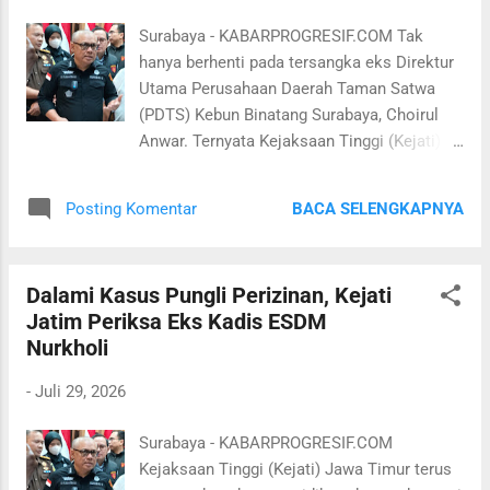
Pendalaman tersebut menurut I Gede Punia
Surabaya - KABARPROGRESIF.COM Tak
Atmaja dapat membuka tabir seluruh fakta
hanya berhenti pada tersangka eks Direktur
yang diperoleh dari pemeriksaan para saksi
Utama Perusahaan Daerah Taman Satwa
maupun alat bukti lainnya. Apakah uang
(PDTS) Kebun Binatang Surabaya, Choirul
korupsi tersebut dinikmati sendiri oleh
Anwar. Ternyata Kejaksaan Tinggi (Kejati)
tersangka eks Direktur Utama Perusahaan
Jawa Timur (Jatim), terus mengembangkan
Daerah Taman Satwa (PDTS) Kebun
penyidikan dugaan korupsi pengelolaan
Binatang Surabaya, Chairul Anwar atau juga
BACA SELENGKAPNYA
Posting Komentar
keuangan Kebun Binatang Surabaya (KBS)
pihak lainnya. "Nanti akan selalu kami
periode 2016-2024. Tercatat hingga kini,
update terus," pungkasnya. Seb...
penyidik Pidana Khusus (Pidsus) Kejati
Dalami Kasus Pungli Perizinan, Kejati
Jawa Timur telah memeriksa tujuh saksi
Jatim Periksa Eks Kadis ESDM
dari total sekitar 25 orang yang dijadwalkan
Nurkholi
dimintai keterangan. Ketujuh saksi tersebut
berasal dari internal KBS. Pemeriksaan itu
-
Juli 29, 2026
dilakukan untuk memperkuat alat bukti
sekaligus mengungkap konstruksi perkara
Surabaya - KABARPROGRESIF.COM
secara menyeluruh. "Kasus KBS kita lanjut.
Kejaksaan Tinggi (Kejati) Jawa Timur terus
Saat ini masih pemeriksaan saksi-saksi