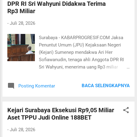
DPR RI Sri Wahyuni Didakwa Terima
hasil pengembangan penyidikan perkara
Rp3 Miliar
dugaan pungli perizinan di lingkungan Dinas
ESDM Jatim. "Pada hari ini kami
-
Juli 28, 2026
menetapkan tersangka baru atas nama
inisial ED selaku Kepala Bidang Geologi dan
Surabaya - KABARPROGRESIF.COM Jaksa
Air Tanah Dinas ESDM Provinsi Jawa Timur
Penuntut Umum (JPU) Kejaksaan Negeri
periode Februari 2024 sampai dengan saat
(Kejari) Sumenep mendakwa Ari Her
ini," kata Pri Wijeksonp, Selasa 28 Juli 2026
Sofiawanudin, tenaga ahli Anggota DPR RI
malam. Sementara itu, Asisten Tindak
Sri Wahyuni, menerima uang Rp3 miliar
Pidana Khusus (Aspidsus) Kejati Jatim, IG.
dalam perkara dugaan korupsi Program
Punia Atmaja menjelaskan, berdasarkan
Bantuan Stimulan Perumahan Swadaya
perkembangan hasil penyidikan, Ertika
BACA SELENGKAPNYA
Posting Komentar
(BSPS) Tahun Anggaran 2024 di Kabupaten
Dinawati diduga memiliki peran aktif dalam
Sumenep. Uang tersebut diduga merupakan
pra...
uang komitmen atas pengalihan kuota 1.500
Kejari Surabaya Eksekusi Rp9,05 Miliar
penerima BSPS dan berasal dari praktik
Aset TPPU Judi Online 188BET
pemotongan dana bantuan yang
mengakibatkan kerugian negara sebesar
-
Juli 28, 2026
Rp26,87 miliar. Dakwaan dibacakan dalam