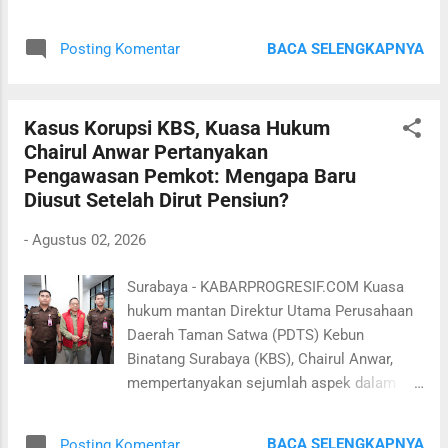
pengelolaan keuangam KBS periode 2016-
dari berbagai pihak, termasuk anggota DPR
2024 sebesar Rp 10,2 miliar. Pengajuan
RI. Namun, seluruh usulan tetap harus
BACA SELENGKAPNYA
Posting Komentar
penangguhan penahanan ini sebab
melalui proses administrasi, verifikasi, dan
tersangka Chairul Anwar bersikap
validasi sebelum ditetapkan sebagai
kooperatif. Apalagi adanya penjamin dari
penerima bantuan. "Setelah menerim...
Kasus Korupsi KBS, Kuasa Hukum
keluarganya. "Permohonan penangguhan
Chairul Anwar Pertanyakan
penahanan dari keluarga sudah diajukan
Pengawasan Pemkot: Mengapa Baru
dengan alasan sejak awal kan kita juga
Diusut Setelah Dirut Pensiun?
sudah kooperatif dan eh sesuai dengan
syarat-syarat di KUHP itu. Eh tidak akan
-
Agustus 02, 2026
melarikan diri dan menghilangkan barang
bukti karena posisinya juga jelas, tempat
Surabaya - KABARPROGRESIF.COM Kuasa
tinggalnya jelas, keluarganya ada semua
hukum mantan Direktur Utama Perusahaan
posisinya sehingga tidak akan mempersulit
Daerah Taman Satwa (PDTS) Kebun
proses pemeriksaan gitu," kata Edward
Binatang Surabaya (KBS), Chairul Anwar,
Dewaruci kuasa hukum Chairul Anwar, Sabtu
mempertanyakan sejumlah aspek dalam
1 Agustus 2026. Namun sayangnya, menurut
penanganan perkara dugaan korupsi
Edward hingga pengajuan penangguhan
pengelolaan keuangan KBS periode 2016 -
penahanan itu hingga kini belum ada
BACA SELENGKAPNYA
Posting Komentar