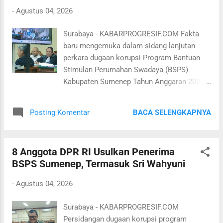
Menurut dia, pada Juli 2024, sebanyak 133
-
Agustus 04, 2026
unit bantuan yang semula dialokasikan
untuk Kota dan Kabupaten Kediri
Surabaya - KABARPROGRESIF.COM Fakta
dipindahkan ke Kabupaten Sumenep. "Total
baru mengemuka dalam sidang lanjutan
sebanyak 133 unit dari Kota dan Kabupaten
perkara dugaan korupsi Program Bantuan
Kediri yang bergeser ke Sumenep," kata
Stimulan Perumahan Swadaya (BSPS)
Sultan saat sidang. Sultan mengatakan,
Kabupaten Sumenep Tahun Anggaran 2024
selain Sumenep, program BSPS juga sempat
dengan terdakwa Ari Her Sofiawanudin,
direncanakan untuk dialokasikan ke
tenaga ahli Anggota DPR RI Sri Wahyuni, di
Kabupaten Bangkalan dan Kabupaten
BACA SELENGKAPNYA
Posting Komentar
Pengadilan Tipikor Surabaya, Senin 3
Sampang. Namun, ia menegaskan BP3KP
Agustus 2026. Majelis hakim menyoroti
Jawa IV ...
keterangan saksi Erick Ady Novendra,
8 Anggota DPR RI Usulkan Penerima
Pejabat Pembuat Komitmen (PPK) Swadaya
BSPS Sumenep, Termasuk Sri Wahyuni
II Balai Pelaksana Penyediaan Perumahan
(BP2P) Jawa IV, terkait transfer uang
-
Agustus 04, 2026
sebesar Rp1 miliar kepada Roni Susanto.
Fakta tersebut terungkap saat Jaksa
Surabaya - KABARPROGRESIF.COM
Penuntut Umum (JPU) Kejaksaan Negeri
Persidangan dugaan korupsi program