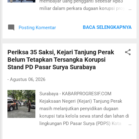
membayar uang pengganti sebesar Rp83
pidana penjara selama tiga tahun, pidana
miliar dalam perkara dugaan korupsi proyek
denda sebesar Rp1 miliar, subsider 190 hari
pemeliharaan dan pengerukan kolam
kurungan," kata JPU saat membacakan
Pelabuhan Tanjung Perak Surabaya.
amar tuntutan. Sebelumnya eks Dirut APBS,
BACA SELENGKAPNYA
Posting Komentar
Sementara tiga pejabat PT Pelabuhan
Firmansyah dituntut membayar uan...
Indonesia (Persero) Regional 3 tidak
dibebani pidana uang pengganti, Rabu, 5
Periksa 35 Saksi, Kejari Tanjung Perak
Agustus 2026. Jaksa Penuntut Umum (JPU)
Belum Tetapkan Tersangka Korupsi
Kejari Tanjung Perak menyampaikan
Stand PD Pasar Surya Surabaya
tuntutan tersebut dalam sidang di
Pengadilan Tindak Pidana Korupsi (Tipikor)
-
Agustus 06, 2026
Surabaya, Rabu 5 Agustus 2026. Selain
pidana tambahan berupa uang pengganti,
Surabaya - KABARPROGRESIF.COM
Firmansyah juga dituntut pidana penjara
Kejaksaan Negeri (Kejari) Tanjung Perak
selama empat tahun serta denda Rp1 miliar
masih melanjutkan penyidikan dugaan
subsider 190 hari kurungan. Nilai uang
korupsi tata kelola sewa stand dan lahan di
pengganti sebesar Rp83 miliar itu sama
lingkungan PD Pasar Surya (PDPS) Kota
dengan total kerugian negara yang diduga
Surabaya. Meski telah memeriksa 35 saksi,
timbul dalam proyek pemeliharaan dan
penyidik belum menetapkan seorang pun