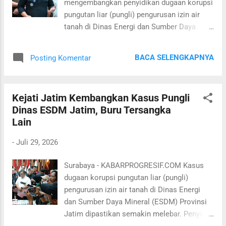
mengembangkan penyidikan dugaan korupsi
juga. Nanti akan kami update lagi
pungutan liar (pungli) pengurusan izin air
perkembangan selanjutnya," kata Asisten
tanah di Dinas Energi dan Sumber Daya
Pidana Khusus (Aspidsus) Kejati Jatim, I
Mineral (ESDM) Jatim. Diam-diam penyidik
Gede Punia Atmaja, Rabu 29 Juli 2026. I
pidana khusus (Pidsus) Kejati Jatim telah
Gede Punia Atmaja menambahkan
BACA SELENGKAPNYA
Posting Komentar
memeriksa mantan Kepala Dinas Energi dan
pemeriksaan terhadap 25 saksi dari internal
Sumber Daya Mineral (ESDM) Jatim,
KBS tersebut diharapkan dapat membo...
Nurkholis. Pemeriksaan itu dilakukan untuk
Kejati Jatim Kembangkan Kasus Pungli
mendalami kemungkinan adanya praktik
Dinas ESDM Jatim, Buru Tersangka
serupa pada periode sebelumnya ketika
Lain
Nurkholis menjabat di instansi yang
berkantor di jalan Tidar Surabaya.
-
Juli 29, 2026
Terungkapnya pemeriksaan Nurkholis yang
kini menjabat sebagai Kepala Dinas
Surabaya - KABARPROGRESIF.COM Kasus
Lingkungan Hidup (DLH) Provinsi Jawa
dugaan korupsi pungutan liar (pungli)
Timur ini disampaikan Asisten Pidana
pengurusan izin air tanah di Dinas Energi
Khusus (Aspidsus) Kejati Jatim, Punia
dan Sumber Daya Mineral (ESDM) Provinsi
Atmaja NR, usai penetapan tersangka baru
Jatim dipastikan semakin melebar. Penyidik
Ertika Dinawati (ED), Selasa 28 Juli 2026