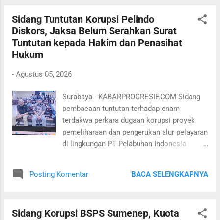
Surabaya (APBS). Dalam sidang di
Sidang Tuntutan Korupsi Pelindo
Pengadilan Tindak Pidana Korupsi (Tipikor)
Diskors, Jaksa Belum Serahkan Surat
Surabaya, Rabu 5 Agustus 2026. Erna Hayu
Tuntutan kepada Hakim dan Penasihat
Handayani, Senior Manager Pemeliharaan
Hukum
Fasilitas Pelindo Regional 3, dituntut 2 tahun
penjara. Sementara mantan Regional Head
-
Agustus 05, 2026
Pelindo Regional 3 Ardhy Wahyu Basuki dan
Division Head Teknik Hendiek Eko
Surabaya - KABARPROGRESIF.COM Sidang
Setiantoro masing-masing dituntut 3 tahun
pembacaan tuntutan terhadap enam
penjara. Selain pidana penjara, ketiga
terdakwa perkara dugaan korupsi proyek
terdakwa juga dituntut membayar denda
pemeliharaan dan pengerukan alur pelayaran
sebesar Rp1 miliar. Apabila denda tidak
di lingkungan PT Pelabuhan Indonesia
dibayar dalam waktu satu bulan setelah
(Persero) Regional 3 di Pengadilan Tindak
putusan berkekuatan hukum tetap, harta
Pidana Korupsi (Tipikor) Surabaya, Rabu, 5
benda atau pendapatan terdakwa dapat
BACA SELENGKAPNYA
Posting Komentar
Agustus 2026, tertunda. Majelis hakim
disita dan dilelang. Jika hasilnya tidak
menskors persidangan setelah Jaksa
mencukupi, d...
Penuntut Umum (JPU) belum menyerahkan
Sidang Korupsi BSPS Sumenep, Kuota
surat tuntutan dalam bentuk fisik kepada