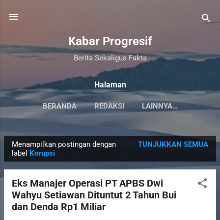
Langsung ke konten utama
Kabar Progresif
Berita Sekaligus Fakta
Halaman
BERANDA
REDAKSI
LAINNYA…
Menampilkan postingan dengan
TUNJUKKAN SEMUA
P
label
Korupsi
o
s
Eks Manajer Operasi PT APBS Dwi
t
Wahyu Setiawan Dituntut 2 Tahun Bui
i
dan Denda Rp1 Miliar
n