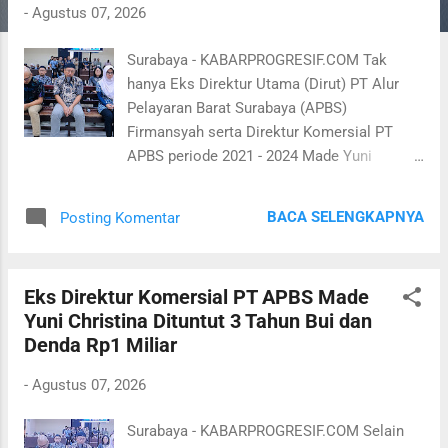
g
-
Agustus 07, 2026
a
Surabaya - KABARPROGRESIF.COM Tak
n
hanya Eks Direktur Utama (Dirut) PT Alur
Pelayaran Barat Surabaya (APBS)
Firmansyah serta Direktur Komersial PT
APBS periode 2021 - 2024 Made Yuni
Christina yang menjalani sidang agenda
tuntutan oleh jaksa penuntut umum (JPU)
BACA SELENGKAPNYA
Posting Komentar
Kejaksaan Negeri (Kejari) Tanjung Perak.
Namun juga Manajer Operasi PT APBS
periode 2020 - 2024, Dwi Wahyu Setiawan.
Eks Direktur Komersial PT APBS Made
Dalam sidang di Pengadilan Tipikor
Yuni Christina Dituntut 3 Tahun Bui dan
Surabaya, Rabu 5 Agustus 2026, JPU juga
Denda Rp1 Miliar
menuntut Dwi Wahyu Setiawan dengan
pidana penjara selama dua tahun dan denda
-
Agustus 07, 2026
Rp1 miliar subsider 190 hari kurungan.
"Dengan memperhatikan seluruh fakta yang
Surabaya - KABARPROGRESIF.COM Selain
terungkap di persidangan, alat bukti,