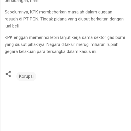
persidangan, nanti.
Sebelumnya, KPK membeberkan masalah dalam dugaan
rasuah di PT PGN. Tindak pidana yang diusut berkaitan dengan
jual beli.
KPK enggan memerinci lebih lanjut kerja sama sektor gas bumi
yang diusut pihaknya. Negara ditaksir merugi miliaran rupiah
gegara kelakuan para tersangka dalam kasus ini.
Korupsi
K
o
m
e
n