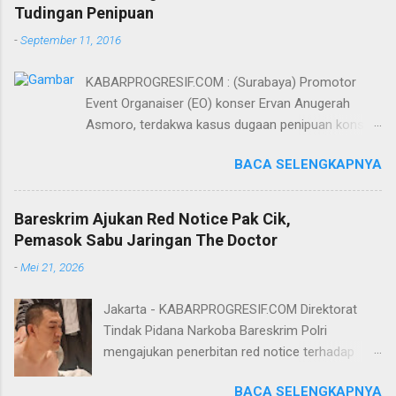
Tudingan Penipuan
-
September 11, 2016
KABARPROGRESIF.COM : (Surabaya) Promotor
Event Organaiser (EO) konser Ervan Anugerah
Asmoro, terdakwa kasus dugaan penipuan konser
artis DJ dimitri vegas dan like mike akhirnya bebas
BACA SELENGKAPNYA
dari tuntutan 1,5 tahun penjara yang diajukan Jaksa
Penuntut Umum (JPU) Darwis dari Kejari Surabaya.
Oleh majelis hakim yang diketuai Sigit Sutanto SH
Bareskrim Ajukan Red Notice Pak Cik,
MH, kasus penipuan yang menjerat Ervan tersebut
Pemasok Sabu Jaringan The Doctor
dinyatakan bukan perkara pidana. Dalam
-
Mei 21, 2026
pertimbangannya, hakim Sigit menerangkan,
majelis hakim berpendapat bahwa perbuatan
Jakarta - KABARPROGRESIF.COM Direktorat
terdakwa Ervan tersebut tidak terdapat unsur
Tindak Pidana Narkoba Bareskrim Polri
penipuan sehingga dianggap bukan merupakan
mengajukan penerbitan red notice terhadap
tindak pidana. Menurut majelis hakim, kasus yang
Lukmanul Hakim alias Pak Cik Hendra alias Pak
menjerat Ervan merupakan hubungan hukum
BACA SELENGKAPNYA
Haji. Pak Cik diketahui berperan sebagai