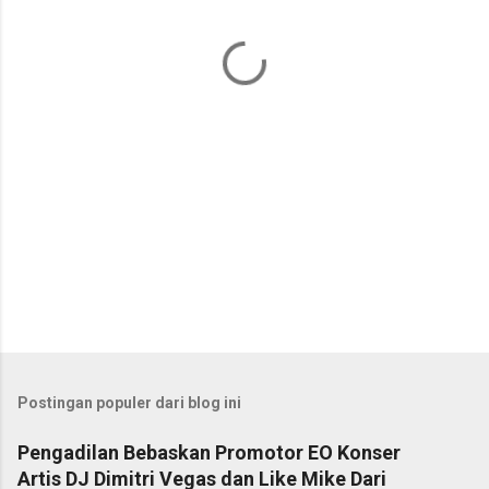
t
a
r
Postingan populer dari blog ini
Pengadilan Bebaskan Promotor EO Konser
Artis DJ Dimitri Vegas dan Like Mike Dari