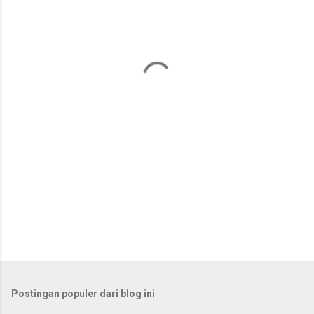
n
t
a
r
Postingan populer dari blog ini