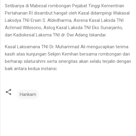
Setibanya di Mabesal rombongan Pejabat Tinggi Kementrian
Pertahanan RI disambut hangat oleh Kasal didampingi Wakasal
Laksdya TNI Erwin S. Aldedharma, Asrena Kasal Laksda TNI
Achmad Wibisono, Aslog Kasal Laksda TNI Eko Sunarjanto,
dan Kadiskesal Laksma TNI dr. Dwi Adang Iskandar.
Kasal Laksamana TNI Dr. Muhammad Ali mengucapkan terima
kasih atas kunjungan Sekjen Kemhan bersama rombongan dan
berharap silaturahmi serta sinergitas akan selalu terjalin dengan
baik antara kedua instansi.
Hankam
K
o
m
e