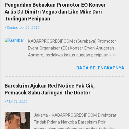
Pengadilan Bebaskan Promotor EO Konser
Artis DJ Dimitri Vegas dan Like Mike Dari
Tudingan Penipuan
-
September 11, 2016
KABARPROGRESIF.COM : (Surabaya) Promotor
Event Organaiser (EO) konser Ervan Anugerah
Asmoro, terdakwa kasus dugaan penipuan konser
artis DJ dimitri vegas dan like mike akhirnya bebas
BACA SELENGKAPNYA
dari tuntutan 1,5 tahun penjara yang diajukan Jaksa
Penuntut Umum (JPU) Darwis dari Kejari Surabaya.
Oleh majelis hakim yang diketuai Sigit Sutanto SH
Bareskrim Ajukan Red Notice Pak Cik,
MH, kasus penipuan yang menjerat Ervan tersebut
Pemasok Sabu Jaringan The Doctor
dinyatakan bukan perkara pidana. Dalam
-
Mei 21, 2026
pertimbangannya, hakim Sigit menerangkan,
majelis hakim berpendapat bahwa perbuatan
Jakarta - KABARPROGRESIF.COM Direktorat
terdakwa Ervan tersebut tidak terdapat unsur
Tindak Pidana Narkoba Bareskrim Polri
penipuan sehingga dianggap bukan merupakan
mengajukan penerbitan red notice terhadap