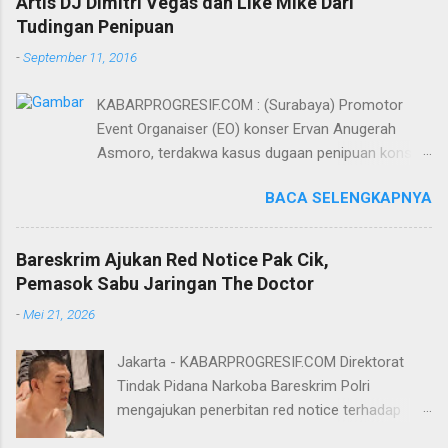
Artis DJ Dimitri Vegas dan Like Mike Dari
Tudingan Penipuan
-
September 11, 2016
KABARPROGRESIF.COM : (Surabaya) Promotor
Event Organaiser (EO) konser Ervan Anugerah
Asmoro, terdakwa kasus dugaan penipuan konser
artis DJ dimitri vegas dan like mike akhirnya bebas
BACA SELENGKAPNYA
dari tuntutan 1,5 tahun penjara yang diajukan Jaksa
Penuntut Umum (JPU) Darwis dari Kejari Surabaya.
Oleh majelis hakim yang diketuai Sigit Sutanto SH
Bareskrim Ajukan Red Notice Pak Cik,
MH, kasus penipuan yang menjerat Ervan tersebut
Pemasok Sabu Jaringan The Doctor
dinyatakan bukan perkara pidana. Dalam
-
Mei 21, 2026
pertimbangannya, hakim Sigit menerangkan,
majelis hakim berpendapat bahwa perbuatan
Jakarta - KABARPROGRESIF.COM Direktorat
terdakwa Ervan tersebut tidak terdapat unsur
Tindak Pidana Narkoba Bareskrim Polri
penipuan sehingga dianggap bukan merupakan
mengajukan penerbitan red notice terhadap
tindak pidana. Menurut majelis hakim, kasus yang
Lukmanul Hakim alias Pak Cik Hendra alias Pak
menjerat Ervan merupakan hubungan hukum