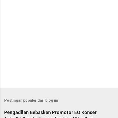
t
a
r
Postingan populer dari blog ini
Pengadilan Bebaskan Promotor EO Konser