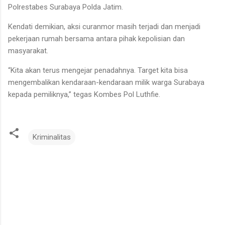
Polrestabes Surabaya Polda Jatim.
Kendati demikian, aksi curanmor masih terjadi dan menjadi
pekerjaan rumah bersama antara pihak kepolisian dan
masyarakat.
“Kita akan terus mengejar penadahnya. Target kita bisa
mengembalikan kendaraan-kendaraan milik warga Surabaya
kepada pemiliknya,” tegas Kombes Pol Luthfie.
Kriminalitas
K
o
m
e
n