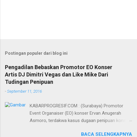
Postingan populer dari blog ini
Pengadilan Bebaskan Promotor EO Konser
Artis DJ Dimitri Vegas dan Like Mike Dari
Tudingan Penipuan
-
September 11, 2016
KABARPROGRESIF.COM : (Surabaya) Promotor
Event Organaiser (EO) konser Ervan Anugerah
Asmoro, terdakwa kasus dugaan penipuan konser
artis DJ dimitri vegas dan like mike akhirnya bebas
BACA SELENGKAPNYA
dari tuntutan 1,5 tahun penjara yang diajukan Jaksa