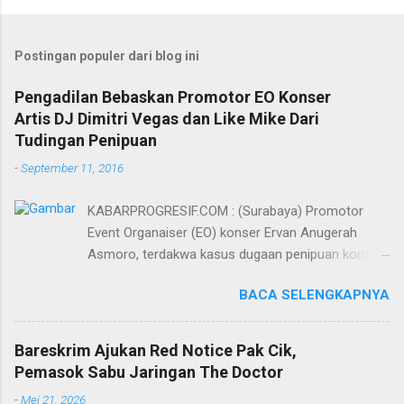
Postingan populer dari blog ini
Pengadilan Bebaskan Promotor EO Konser
Artis DJ Dimitri Vegas dan Like Mike Dari
Tudingan Penipuan
-
September 11, 2016
KABARPROGRESIF.COM : (Surabaya) Promotor
Event Organaiser (EO) konser Ervan Anugerah
Asmoro, terdakwa kasus dugaan penipuan konser
artis DJ dimitri vegas dan like mike akhirnya bebas
BACA SELENGKAPNYA
dari tuntutan 1,5 tahun penjara yang diajukan Jaksa
Penuntut Umum (JPU) Darwis dari Kejari Surabaya.
Oleh majelis hakim yang diketuai Sigit Sutanto SH
Bareskrim Ajukan Red Notice Pak Cik,
MH, kasus penipuan yang menjerat Ervan tersebut
Pemasok Sabu Jaringan The Doctor
dinyatakan bukan perkara pidana. Dalam
-
Mei 21, 2026