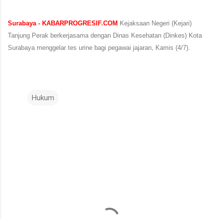
Surabaya - KABARPROGRESIF.COM
Kejaksaan Negeri (Kejari)
Tanjung Perak berkerjasama dengan Dinas Kesehatan (Dinkes) Kota
Surabaya menggelar tes urine bagi pegawai jajaran, Kamis (4/7).
Hukum
K
o
m
e
n
t
a
r