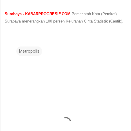
Surabaya - KABARPROGRESIF.COM
Pemerintah Kota (Pemkot)
Surabaya menerangkan 100 persen Kelurahan Cinta Statistik (Cantik).
Metropolis
K
o
m
e
n
t
a
r