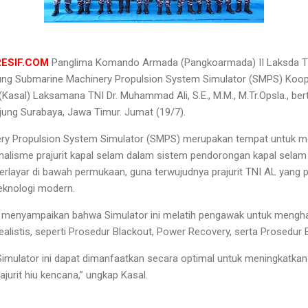
RESIF.COM
Panglima Komando Armada (Pangkoarmada) II Laksda T
ng Submarine Machinery Propulsion System Simulator (SMPS) Koop
Kasal) Laksamana TNI Dr. Muhammad Ali, S.E., M.M., M.Tr.Opsla., ber
jung Surabaya, Jawa Timur. Jumat (19/7).
y Propulsion System Simulator (SMPS) merupakan tempat untuk me
alisme prajurit kapal selam dalam sistem pendorongan kapal selam 
rlayar di bawah permukaan, guna terwujudnya prajurit TNI AL yang 
teknologi modern.
 menyampaikan bahwa Simulator ini melatih pengawak untuk mengha
alistis, seperti Prosedur Blackout, Power Recovery, serta Prosedur 
Simulator ini dapat dimanfaatkan secara optimal untuk meningkatkan
jurit hiu kencana,” ungkap Kasal.