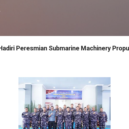
Langsung ke konten utama
f
Hadiri Peresmian Submarine Machinery Propu