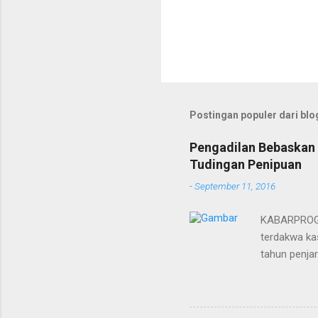
Postingan populer dari blog
Pengadilan Bebaskan 
Tudingan Penipuan
-
September 11, 2016
KABARPROGRE
terdakwa kas
tahun penja
yang diketu
pidana. Dal
terdakwa Er