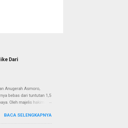
ike Dari
van Anugerah Asmoro,
rnya bebas dari tuntutan 1,5
aya. Oleh majelis hakim
 dinyatakan bukan perkara
BACA SELENGKAPNYA
ndapat bahwa perbuatan
 merupakan tindak pidana.