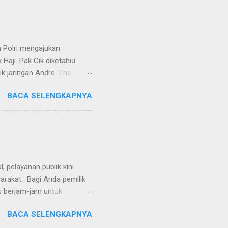
keperdataan. Atas dasar
vervolging). Menanggapi hal
SH. MH dan Nur Hadi, SH.
...
 Polri mengajukan
Haji. Pak Cik diketahui
k jaringan Andre 'The
ivhubinter Polri terhadap
BACA SELENGKAPNYA
Narkoba (Dirtipidnarkoba)
. Eko menerangkan Pak Cik
berada di Malaysia. Namun,
int Kitts and Nevis.
rkotika," ucap Eko. Eko
ndikat na...
 pelayanan publik kini
yarakat. Bagi Anda pemilik
u berjam-jam untuk
al), proses pembayaran
BACA SELENGKAPNYA
aikan langsung dari