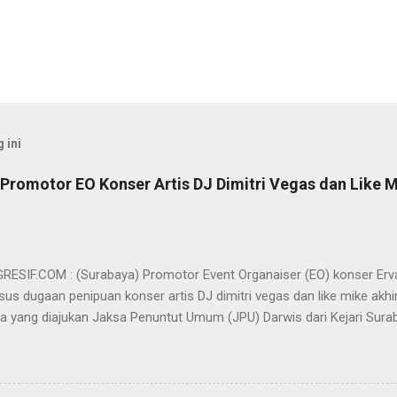
 ini
Promotor EO Konser Artis DJ Dimitri Vegas dan Like M
SIF.COM : (Surabaya) Promotor Event Organaiser (EO) konser Er
us dugaan penipuan konser artis DJ dimitri vegas dan like mike akhi
ra yang diajukan Jaksa Penuntut Umum (JPU) Darwis dari Kejari Surab
ai Sigit Sutanto SH MH, kasus penipuan yang menjerat Ervan tersebut
am pertimbangannya, hakim Sigit menerangkan, majelis hakim berpe
van tersebut tidak terdapat unsur penipuan sehingga dianggap bukan