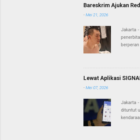
Menurut maj
Bareskrim Ajukan Red
itulah, terd
-
Mei 21, 2026
itu ketiga 
MH, mengaku
Jakarta 
penerbita
berperan
Doctor' d
DPO Lukma
Bareskri
merupaka
Lewat Aplikasi SIGNA
belakang
-
Mei 07, 2026
"Lukmanu
mengungka
Jakarta 
dituntut 
kendaraa
mengantr
Pajak Ke