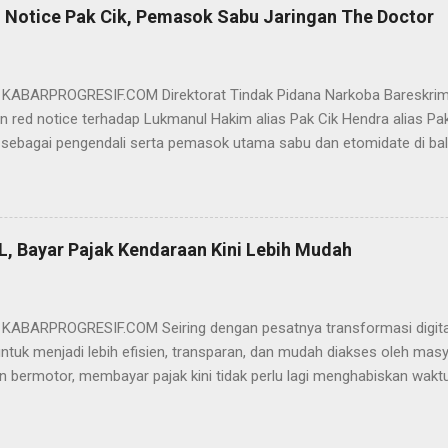
elis hakim, kasus yang menjerat Ervan merupakan hubungan hukum 
 Notice Pak Cik, Pemasok Sabu Jaringan The Doctor
akwa Ervan diputus bebas dari tuntutan hukum (onslag van alle recht 
kuasa hukum Ervan , DR. Ismu Gunadi W, SH. M.Hum, Dody Iswandono, 
 bersyukur atas vonis bebas yang dijatuhkan majelis hakim kepada Er
- KABARPROGRESIF.COM Direktorat Tindak Pidana Narkoba Bareskrim
n red notice terhadap Lukmanul Hakim alias Pak Cik Hendra alias Pak 
 sebagai pengendali serta pemasok utama sabu dan etomidate di bali
i Indonesia. "Mengajukan permohonan penerbitan red notice melalui D
nul Hakim alias Hendra alias Pak Haji," kata Direktur Tindak Pidana 
m Polri Brigjen Eko Hadi Santoso. dalam keterangannya, Rabu (20/5)
n warga negara Indonesia (WNI) asal Aceh yang saat ini terdeteksi 
L, Bayar Pajak Kendaraan Kini Lebih Mudah
an status kewarganegaraan sudah berpindah menjadi warga negara Sa
l Hakim merupakan DPO BNN RI terkait perkara TPPU tindak pidana na
pkan hasil analisa transaksi perbankan terhadap rekening jaringan si
- KABARPROGRESIF.COM Seiring dengan pesatnya transformasi digital,
untuk menjadi lebih efisien, transparan, dan mudah diakses oleh mas
n bermotor, membayar pajak kini tidak perlu lagi menghabiskan wakt
e di kantor Samsat. Melalui aplikasi SIGNAL (Samsat Digital Nasion
ndaraan Bermotor (PKB) dan pengesahan STNK tahunan dapat diseles