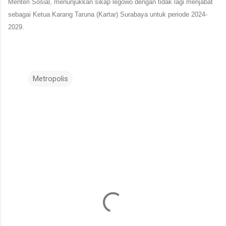
Menteri Sosial, menunjukkan sikap legowo dengan tidak lagi menjabat
sebagai Ketua Karang Taruna (Kartar) Surabaya untuk periode 2024-
2029.
Metropolis
K
o
m
e
n
t
a
r