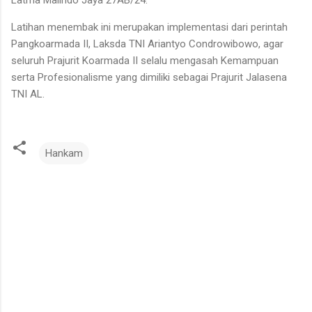
Latihan menembak ini merupakan implementasi dari perintah
Pangkoarmada II, Laksda TNI Ariantyo Condrowibowo, agar
seluruh Prajurit Koarmada II selalu mengasah Kemampuan
serta Profesionalisme yang dimiliki sebagai Prajurit Jalasena
TNI AL.
Hankam
K
o
m
e
n
t
a