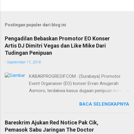
Postingan populer dari blog ini
Pengadilan Bebaskan Promotor EO Konser
Artis DJ Dimitri Vegas dan Like Mike Dari
Tudingan Penipuan
-
September 11, 2016
KABARPROGRESIF.COM : (Surabaya) Promotor
Event Organaiser (EO) konser Ervan Anugerah
Asmoro, terdakwa kasus dugaan penipuan konser
artis DJ dimitri vegas dan like mike akhirnya bebas
BACA SELENGKAPNYA
dari tuntutan 1,5 tahun penjara yang diajukan Jaksa
Penuntut Umum (JPU) Darwis dari Kejari Surabaya.
Oleh majelis hakim yang diketuai Sigit Sutanto SH
Bareskrim Ajukan Red Notice Pak Cik,
MH, kasus penipuan yang menjerat Ervan tersebut
Pemasok Sabu Jaringan The Doctor
dinyatakan bukan perkara pidana. Dalam