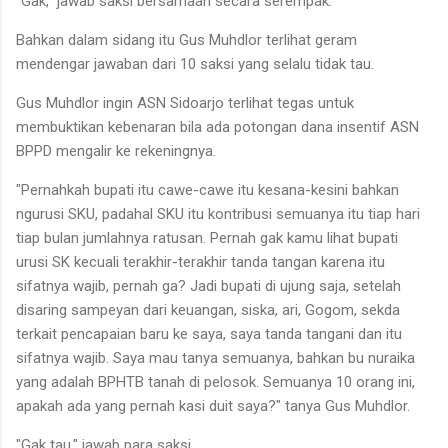
"Gak," jawab saksi bersamaan secara serempak.
Bahkan dalam sidang itu Gus Muhdlor terlihat geram
mendengar jawaban dari 10 saksi yang selalu tidak tau.
Gus Muhdlor ingin ASN Sidoarjo terlihat tegas untuk
membuktikan kebenaran bila ada potongan dana insentif ASN
BPPD mengalir ke rekeningnya.
"Pernahkah bupati itu cawe-cawe itu kesana-kesini bahkan
ngurusi SKU, padahal SKU itu kontribusi semuanya itu tiap hari
tiap bulan jumlahnya ratusan. Pernah gak kamu lihat bupati
urusi SK kecuali terakhir-terakhir tanda tangan karena itu
sifatnya wajib, pernah ga? Jadi bupati di ujung saja, setelah
disaring sampeyan dari keuangan, siska, ari, Gogom, sekda
terkait pencapaian baru ke saya, saya tanda tangani dan itu
sifatnya wajib. Saya mau tanya semuanya, bahkan bu nuraika
yang adalah BPHTB tanah di pelosok. Semuanya 10 orang ini,
apakah ada yang pernah kasi duit saya?" tanya Gus Muhdlor.
"Gak tau," jawab para saksi.