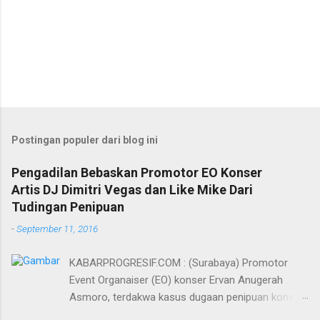
Postingan populer dari blog ini
Pengadilan Bebaskan Promotor EO Konser
Artis DJ Dimitri Vegas dan Like Mike Dari
Tudingan Penipuan
-
September 11, 2016
KABARPROGRESIF.COM : (Surabaya) Promotor
Event Organaiser (EO) konser Ervan Anugerah
Asmoro, terdakwa kasus dugaan penipuan konser
artis DJ dimitri vegas dan like mike akhirnya bebas