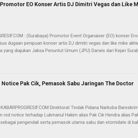
Promotor EO Konser Artis DJ Dimitri Vegas dan Like M
SIF.COM : (Surabaya) Promotor Event Organaiser (EO) konser Er
us dugaan penipuan konser artis DJ dimitri vegas dan like mike akhi
ra yang diajukan Jaksa Penuntut Umum (JPU) Darwis dari Kejari Surab
ai Sigit Sutanto SH MH, kasus penipuan yang menjerat Ervan tersebut
am pertimbangannya, hakim Sigit menerangkan, majelis hakim berpe
van tersebut tidak terdapat unsur penipuan sehingga dianggap bukan
elis hakim, kasus yang menjerat Ervan merupakan hubungan hukum 
 Notice Pak Cik, Pemasok Sabu Jaringan The Doctor
akwa Ervan diputus bebas dari tuntutan hukum (onslag van alle recht 
kuasa hukum Ervan , DR. Ismu Gunadi W, SH. M.Hum, Dody Iswandono, 
 bersyukur atas vonis bebas yang dijatuhkan majelis hakim kepada Er
- KABARPROGRESIF.COM Direktorat Tindak Pidana Narkoba Bareskrim
n red notice terhadap Lukmanul Hakim alias Pak Cik Hendra alias Pak 
 sebagai pengendali serta pemasok utama sabu dan etomidate di bali
i Indonesia. "Mengajukan permohonan penerbitan red notice melalui D
nul Hakim alias Hendra alias Pak Haji," kata Direktur Tindak Pidana 