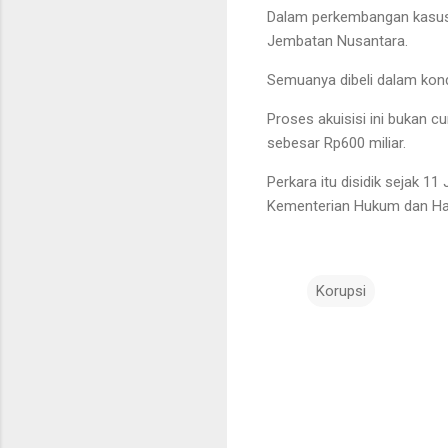
Dalam perkembangan kasus 
Jembatan Nusantara.
Semuanya dibeli dalam kond
Proses akuisisi ini bukan 
sebesar Rp600 miliar.
Perkara itu disidik sejak 1
Kementerian Hukum dan H
Korupsi
K
o
m
e