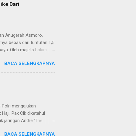
ike Dari
van Anugerah Asmoro,
rnya bebas dari tuntutan 1,5
aya. Oleh majelis hakim
 dinyatakan bukan perkara
BACA SELENGKAPNYA
ndapat bahwa perbuatan
 merupakan tindak pidana.
keperdataan. Atas dasar
vervolging). Menanggapi hal
SH. MH dan Nur Hadi, SH.
...
 Polri mengajukan
Haji. Pak Cik diketahui
k jaringan Andre 'The
ivhubinter Polri terhadap
BACA SELENGKAPNYA
Narkoba (Dirtipidnarkoba)