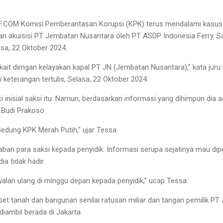
.COM Komisi Pemberantasan Korupsi (KPK) terus mendalami kasus
n akuisisi PT Jembatan Nusantara oleh PT ASDP Indonesia Ferry. Sat
asa, 22 Oktober 2024.
erkait dengan kelayakan kapal PT JN (Jembatan Nusantara),” kata jur
 keterangan tertulis, Selasa, 22 Oktober 2024.
nisial saksi itu. Namun, berdasarkan informasi yang dihimpun dia 
 Budi Prakoso.
Gedung KPK Merah Putih,” ujar Tessa.
ban para saksi kepada penyidik. Informasi serupa sejatinya mau d
ia tidak hadir.
lan ulang di minggu depan kepada penyidik,” ucap Tessa.
set tanah dan bangunan senilai ratusan miliar dari tangan pemilik 
diambil berada di Jakarta.