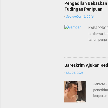
Pengadilan Bebaskan 
Tudingan Penipuan
-
September 11, 2016
KABARPROGRE
terdakwa kas
tahun penja
yang diketu
pidana. Dal
terdakwa Er
Menurut maj
Bareskrim Ajukan Red
itulah, terd
-
Mei 21, 2026
itu ketiga 
MH, mengaku
Jakarta 
penerbita
berperan
Doctor' d
DPO Lukma