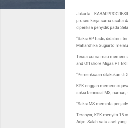
Jakarta - KABARPROGRESIF
proses kerja sama usaha da
diperiksa penyidik pada Sel
“Saksi BP hadir, didalami t
Mahardhika Sugiarto melalui
Tessa cuma mau memerinci i
and Offshore Migas PT BKI
“Pemeriksaan dilakukan di 
KPK enggan memerinci jawa
saksi berinisial MS, namun, d
“Saksi MS meminta penjadwa
Teranyar, KPK menyita 15 a
Adjie. Salah satu aset yang 