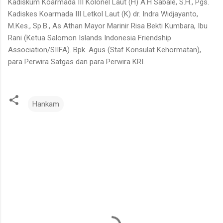
Kadiskum Koarmada III Kolonel Laut (H) A.H Sabale, S.H., Pgs.
Kadiskes Koarmada III Letkol Laut (K) dr. Indra Widjayanto,
M.Kes., Sp.B., As Athan Mayor Marinir Risa Bekti Kumbara, Ibu
Rani (Ketua Salomon Islands Indonesia Friendship
Association/SIIFA). Bpk. Agus (Staf Konsulat Kehormatan),
para Perwira Satgas dan para Perwira KRI.
Hankam
K
o
m
e
n
t
a