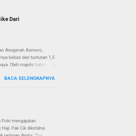
ike Dari
van Anugerah Asmoro,
rnya bebas dari tuntutan 1,5
aya. Oleh majelis hakim
 dinyatakan bukan perkara
BACA SELENGKAPNYA
ndapat bahwa perbuatan
 merupakan tindak pidana.
keperdataan. Atas dasar
vervolging). Menanggapi hal
SH. MH dan Nur Hadi, SH.
...
 Polri mengajukan
Haji. Pak Cik diketahui
k jaringan Andre 'The