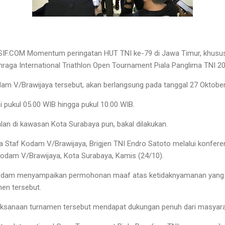
F.COM Momentum peringatan HUT TNI ke-79 di Jawa Timur, khusus
hraga International Triathlon Open Tournament Piala Panglima TNI 20
odam V/Brawijaya tersebut, akan berlangsung pada tanggal 27 Oktob
 pukul 05.00 WIB hingga pukul 10.00 WIB.
lan di kawasan Kota Surabaya pun, bakal dilakukan.
la Staf Kodam V/Brawijaya, Brigjen TNI Endro Satoto melalui konfer
akodam V/Brawijaya, Kota Surabaya, Kamis (24/10).
sdam menyampaikan permohonan maaf atas ketidaknyamanan yang m
en tersebut.
aksanaan turnamen tersebut mendapat dukungan penuh dari masyar