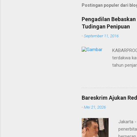
Postingan populer dari blog
Pengadilan Bebaskan 
Tudingan Penipuan
-
September 11, 2016
KABARPROGRE
terdakwa kas
tahun penja
yang diketu
pidana. Dal
terdakwa Er
Menurut maj
Bareskrim Ajukan Red
itulah, terd
-
Mei 21, 2026
itu ketiga 
MH, mengaku
Jakarta 
penerbita
berperan