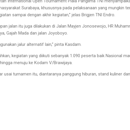
giatan International Open Tournament Piala Panglima TNI menyampa
asyarakat Surabaya, khususnya pada pelaksanaan yang mungkin ter
giatan sampai dengan akhir kegiatan,” jelas Brigjen TNI Endro.
tupan jalan itu juga dilakukan di Jalan Mayjen Jonosewojo, HR Muh
ya, Gajah Mada dan jalan Joyoboyo.
nakan jalur alternatif lain,” pinta Kasdam.
kan, kegiatan yang diikuti sebanyak 1.090 peserta baik Nasional mau
 hingga menuju ke Kodam V/Brawijaya.
ar usai turnamen itu, diantaranya panggung hiburan, stand kuliner dan