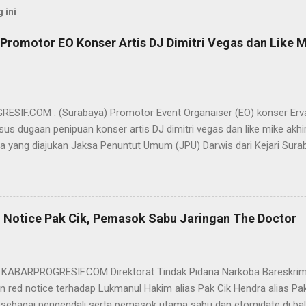
 ini
Promotor EO Konser Artis DJ Dimitri Vegas dan Like M
SIF.COM : (Surabaya) Promotor Event Organaiser (EO) konser Er
us dugaan penipuan konser artis DJ dimitri vegas dan like mike akhi
ra yang diajukan Jaksa Penuntut Umum (JPU) Darwis dari Kejari Surab
ai Sigit Sutanto SH MH, kasus penipuan yang menjerat Ervan tersebut
am pertimbangannya, hakim Sigit menerangkan, majelis hakim berpe
van tersebut tidak terdapat unsur penipuan sehingga dianggap bukan
elis hakim, kasus yang menjerat Ervan merupakan hubungan hukum 
 Notice Pak Cik, Pemasok Sabu Jaringan The Doctor
akwa Ervan diputus bebas dari tuntutan hukum (onslag van alle recht 
kuasa hukum Ervan , DR. Ismu Gunadi W, SH. M.Hum, Dody Iswandono, 
 bersyukur atas vonis bebas yang dijatuhkan majelis hakim kepada Er
- KABARPROGRESIF.COM Direktorat Tindak Pidana Narkoba Bareskrim
n red notice terhadap Lukmanul Hakim alias Pak Cik Hendra alias Pak 
 sebagai pengendali serta pemasok utama sabu dan etomidate di bali