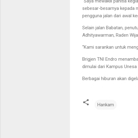
“Saya mewakili panitia ke
sebesar-besarnya kepada m
pengguna jalan dari awal ke
Selain jalan Babatan, penu
Adhityawarman, Raden Wija
“Kami sarankan untuk menggu
Brigjen TNI Endro menambah
dimulai dari Kampus Unesa
Berbagai hiburan akan digel
Hankam
K
o