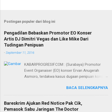
Postingan populer dari blog ini
Pengadilan Bebaskan Promotor EO Konser
Artis DJ Dimitri Vegas dan Like Mike Dari
Tudingan Penipuan
-
September 11, 2016
KABARPROGRESIF.COM : (Surabaya) Promotor
Event Organaiser (EO) konser Ervan Anugerah
Asmoro, terdakwa kasus dugaan penipuan konser
artis DJ dimitri vegas dan like mike akhirnya bebas
BACA SELENGKAPNYA
dari tuntutan 1,5 tahun penjara yang diajukan Jaksa
Penuntut Umum (JPU) Darwis dari Kejari Surabaya.
Oleh majelis hakim yang diketuai Sigit Sutanto SH
Bareskrim Ajukan Red Notice Pak Cik,
MH, kasus penipuan yang menjerat Ervan tersebut
Pemasok Sabu Jaringan The Doctor