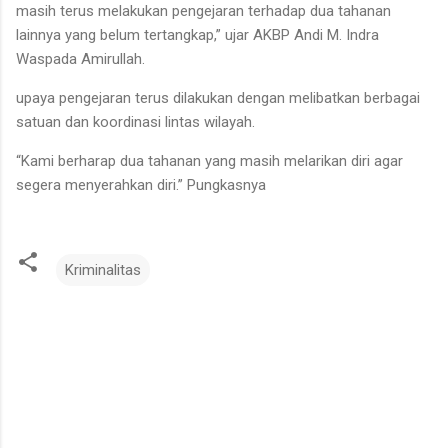
masih terus melakukan pengejaran terhadap dua tahanan
lainnya yang belum tertangkap,” ujar AKBP Andi M. Indra
Waspada Amirullah.
upaya pengejaran terus dilakukan dengan melibatkan berbagai
satuan dan koordinasi lintas wilayah.
“Kami berharap dua tahanan yang masih melarikan diri agar
segera menyerahkan diri.” Pungkasnya
Kriminalitas
K
o
m
e
n