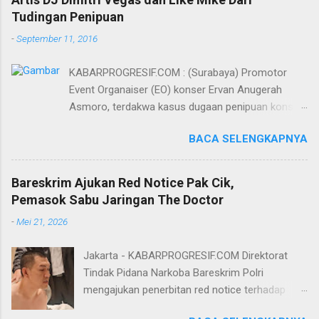
Tudingan Penipuan
-
September 11, 2016
KABARPROGRESIF.COM : (Surabaya) Promotor
Event Organaiser (EO) konser Ervan Anugerah
Asmoro, terdakwa kasus dugaan penipuan konser
artis DJ dimitri vegas dan like mike akhirnya bebas
BACA SELENGKAPNYA
dari tuntutan 1,5 tahun penjara yang diajukan Jaksa
Penuntut Umum (JPU) Darwis dari Kejari Surabaya.
Oleh majelis hakim yang diketuai Sigit Sutanto SH
Bareskrim Ajukan Red Notice Pak Cik,
MH, kasus penipuan yang menjerat Ervan tersebut
Pemasok Sabu Jaringan The Doctor
dinyatakan bukan perkara pidana. Dalam
-
Mei 21, 2026
pertimbangannya, hakim Sigit menerangkan,
majelis hakim berpendapat bahwa perbuatan
Jakarta - KABARPROGRESIF.COM Direktorat
terdakwa Ervan tersebut tidak terdapat unsur
Tindak Pidana Narkoba Bareskrim Polri
penipuan sehingga dianggap bukan merupakan
mengajukan penerbitan red notice terhadap
tindak pidana. Menurut majelis hakim, kasus yang
Lukmanul Hakim alias Pak Cik Hendra alias Pak
menjerat Ervan merupakan hubungan hukum