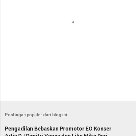
t
a
r
Postingan populer dari blog ini
Pengadilan Bebaskan Promotor EO Konser
Artis DJ Dimitri Vegas dan Like Mike Dari