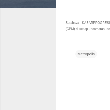
Surabaya - KABARPROGRESIF.C
(GPM) di setiap kecamatan, se
Metropolis
K
o
m
e
n
t
a