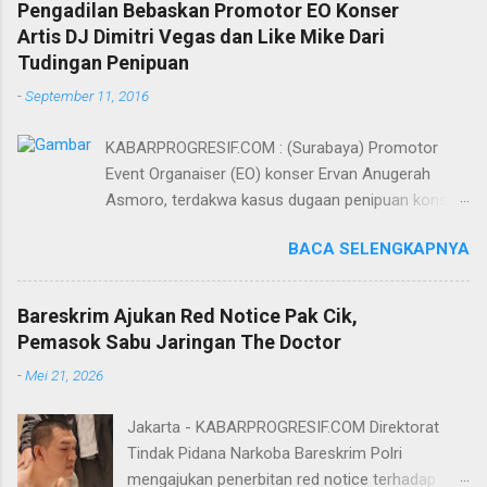
Pengadilan Bebaskan Promotor EO Konser
Artis DJ Dimitri Vegas dan Like Mike Dari
Tudingan Penipuan
-
September 11, 2016
KABARPROGRESIF.COM : (Surabaya) Promotor
Event Organaiser (EO) konser Ervan Anugerah
Asmoro, terdakwa kasus dugaan penipuan konser
artis DJ dimitri vegas dan like mike akhirnya bebas
BACA SELENGKAPNYA
dari tuntutan 1,5 tahun penjara yang diajukan Jaksa
Penuntut Umum (JPU) Darwis dari Kejari Surabaya.
Oleh majelis hakim yang diketuai Sigit Sutanto SH
Bareskrim Ajukan Red Notice Pak Cik,
MH, kasus penipuan yang menjerat Ervan tersebut
Pemasok Sabu Jaringan The Doctor
dinyatakan bukan perkara pidana. Dalam
-
Mei 21, 2026
pertimbangannya, hakim Sigit menerangkan,
majelis hakim berpendapat bahwa perbuatan
Jakarta - KABARPROGRESIF.COM Direktorat
terdakwa Ervan tersebut tidak terdapat unsur
Tindak Pidana Narkoba Bareskrim Polri
penipuan sehingga dianggap bukan merupakan
mengajukan penerbitan red notice terhadap
tindak pidana. Menurut majelis hakim, kasus yang