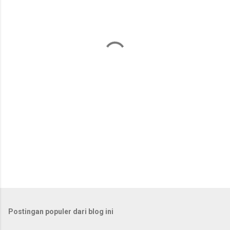
n
t
a
r
Postingan populer dari blog ini