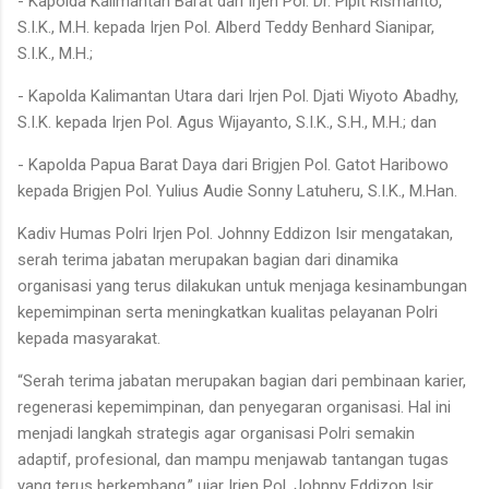
- Kapolda Kalimantan Barat dari Irjen Pol. Dr. Pipit Rismanto,
S.I.K., M.H. kepada Irjen Pol. Alberd Teddy Benhard Sianipar,
S.I.K., M.H.;
- Kapolda Kalimantan Utara dari Irjen Pol. Djati Wiyoto Abadhy,
S.I.K. kepada Irjen Pol. Agus Wijayanto, S.I.K., S.H., M.H.; dan
- Kapolda Papua Barat Daya dari Brigjen Pol. Gatot Haribowo
kepada Brigjen Pol. Yulius Audie Sonny Latuheru, S.I.K., M.Han.
Kadiv Humas Polri Irjen Pol. Johnny Eddizon Isir mengatakan,
serah terima jabatan merupakan bagian dari dinamika
organisasi yang terus dilakukan untuk menjaga kesinambungan
kepemimpinan serta meningkatkan kualitas pelayanan Polri
kepada masyarakat.
“Serah terima jabatan merupakan bagian dari pembinaan karier,
regenerasi kepemimpinan, dan penyegaran organisasi. Hal ini
menjadi langkah strategis agar organisasi Polri semakin
adaptif, profesional, dan mampu menjawab tantangan tugas
yang terus berkembang,” ujar Irjen Pol. Johnny Eddizon Isir.