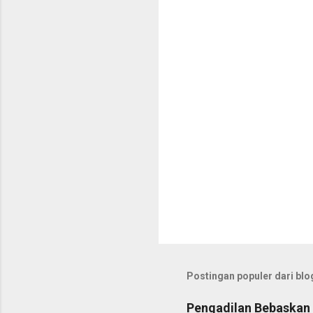
t
a
r
Postingan populer dari blog
Pengadilan Bebaskan 