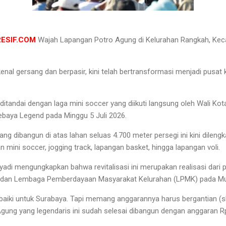
RESIF.COM
Wajah Lapangan Potro Agung di Kelurahan Rangkah, Keca
.
enal gersang dan berpasir, kini telah bertransformasi menjadi pusa
 ditandai dengan laga mini soccer yang diikuti langsung oleh Wali Kot
baya Legend pada Minggu 5 Juli 2026.
yang dibangun di atas lahan seluas 4.700 meter persegi ini kini dilen
n mini soccer, jogging track, lapangan basket, hingga lapangan voli.
hyadi mengungkapkan bahwa revitalisasi ini merupakan realisasi dari
, dan Lembaga Pemberdayaan Masyarakat Kelurahan (LPMK) pada Mus
baiki untuk Surabaya. Tapi memang anggarannya harus bergantian (ska
ung yang legendaris ini sudah selesai dibangun dengan anggaran Rp2,