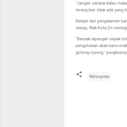
"Jangan sampai kalau malam
terang biar tidak ada yang 
Belajar dari pengalaman ba
warga, Wali Kota Eri meneg
"Banyak lapangan sepak bola
pengelolaan akan kami evalu
gotong royong," pungkasny
Metropolis
K
o
m
e
n