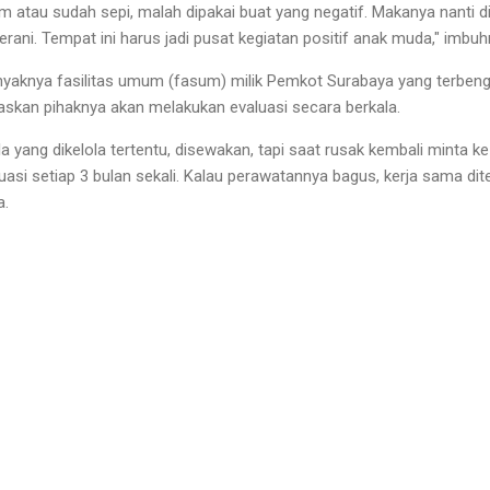
 atau sudah sepi, malah dipakai buat yang negatif. Makanya nanti di
berani. Tempat ini harus jadi pusat kegiatan positif anak muda," imbuh
nyaknya fasilitas umum (fasum) milik Pemkot Surabaya yang terbengk
askan pihaknya akan melakukan evaluasi secara berkala.
 yang dikelola tertentu, disewakan, tapi saat rusak kembali minta ke
asi setiap 3 bulan sekali. Kalau perawatannya bagus, kerja sama di
a.