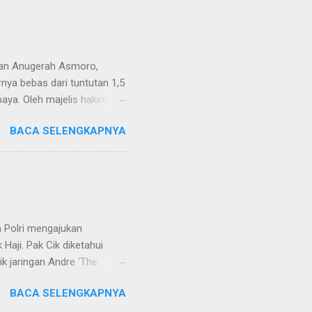
van Anugerah Asmoro,
rnya bebas dari tuntutan 1,5
aya. Oleh majelis hakim
 dinyatakan bukan perkara
BACA SELENGKAPNYA
ndapat bahwa perbuatan
 merupakan tindak pidana.
keperdataan. Atas dasar
vervolging). Menanggapi hal
SH. MH dan Nur Hadi, SH.
...
 Polri mengajukan
Haji. Pak Cik diketahui
k jaringan Andre 'The
ivhubinter Polri terhadap
BACA SELENGKAPNYA
Narkoba (Dirtipidnarkoba)