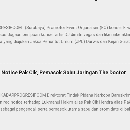
SIF.COM : (Surabaya) Promotor Event Organaiser (EO) konser Er
us dugaan penipuan konser artis DJ dimitri vegas dan like mike akhi
ra yang diajukan Jaksa Penuntut Umum (JPU) Darwis dari Kejari Surab
ai Sigit Sutanto SH MH, kasus penipuan yang menjerat Ervan tersebut
am pertimbangannya, hakim Sigit menerangkan, majelis hakim berpe
van tersebut tidak terdapat unsur penipuan sehingga dianggap bukan
elis hakim, kasus yang menjerat Ervan merupakan hubungan hukum 
 Notice Pak Cik, Pemasok Sabu Jaringan The Doctor
akwa Ervan diputus bebas dari tuntutan hukum (onslag van alle recht 
kuasa hukum Ervan , DR. Ismu Gunadi W, SH. M.Hum, Dody Iswandono, 
 bersyukur atas vonis bebas yang dijatuhkan majelis hakim kepada Er
- KABARPROGRESIF.COM Direktorat Tindak Pidana Narkoba Bareskrim
n red notice terhadap Lukmanul Hakim alias Pak Cik Hendra alias Pak 
 sebagai pengendali serta pemasok utama sabu dan etomidate di bali
i Indonesia. "Mengajukan permohonan penerbitan red notice melalui D
nul Hakim alias Hendra alias Pak Haji," kata Direktur Tindak Pidana 