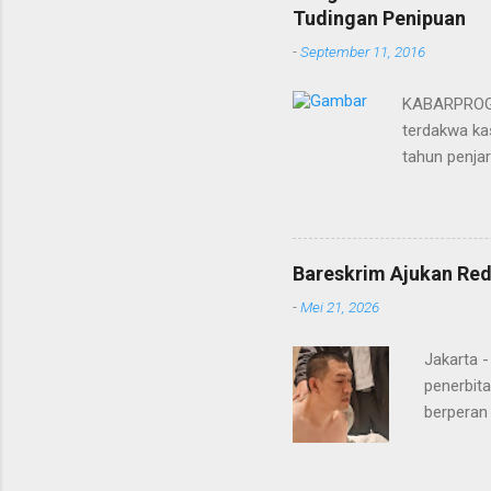
Tudingan Penipuan
-
September 11, 2016
KABARPROGRE
terdakwa kas
tahun penja
yang diketu
pidana. Dal
terdakwa Er
Menurut maj
Bareskrim Ajukan Red
itulah, terd
-
Mei 21, 2026
itu ketiga 
MH, mengaku
Jakarta 
penerbita
berperan
Doctor' d
DPO Lukma