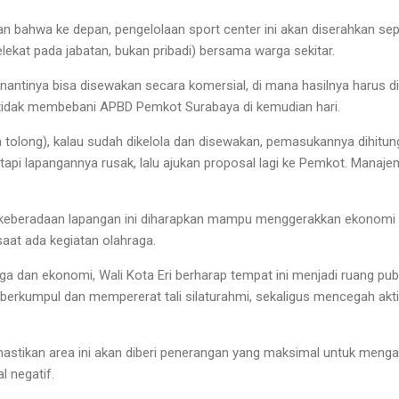
n bahwa ke depan, pengelolaan sport center ini akan diserahkan se
lekat pada jabatan, bukan pribadi) bersama warga sekitar.
i nantinya bisa disewakan secara komersial, di mana hasilnya harus d
 tidak membebani APBD Pemkot Surabaya di kemudian hari.
 tolong), kalau sudah dikelola dan disewakan, pemasukannya dihitun
api lapangannya rusak, lalu ajukan proposal lagi ke Pemkot. Manaje
, keberadaan lapangan ini diharapkan mampu menggerakkan ekonomi 
aat ada kegiatan olahraga.
ga dan ekonomi, Wali Kota Eri berharap tempat ini menjadi ruang publ
erkumpul dan mempererat tali silaturahmi, sekaligus mencegah aktiv
tikan area ini akan diberi penerangan yang maksimal untuk mengant
l negatif.