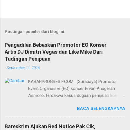
Postingan populer dari blog ini
Pengadilan Bebaskan Promotor EO Konser
Artis DJ Dimitri Vegas dan Like Mike Dari
Tudingan Penipuan
-
September 11, 2016
KABARPROGRESIF.COM : (Surabaya) Promotor
Event Organaiser (EO) konser Ervan Anugerah
Asmoro, terdakwa kasus dugaan penipuan konser
artis DJ dimitri vegas dan like mike akhirnya bebas
BACA SELENGKAPNYA
dari tuntutan 1,5 tahun penjara yang diajukan Jaksa
Penuntut Umum (JPU) Darwis dari Kejari Surabaya.
Oleh majelis hakim yang diketuai Sigit Sutanto SH
Bareskrim Ajukan Red Notice Pak Cik,