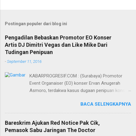
Postingan populer dari blog ini
Pengadilan Bebaskan Promotor EO Konser
Artis DJ Dimitri Vegas dan Like Mike Dari
Tudingan Penipuan
-
September 11, 2016
KABARPROGRESIF.COM : (Surabaya) Promotor
Event Organaiser (EO) konser Ervan Anugerah
Asmoro, terdakwa kasus dugaan penipuan konser
artis DJ dimitri vegas dan like mike akhirnya bebas
BACA SELENGKAPNYA
dari tuntutan 1,5 tahun penjara yang diajukan Jaksa
Penuntut Umum (JPU) Darwis dari Kejari Surabaya.
Oleh majelis hakim yang diketuai Sigit Sutanto SH
Bareskrim Ajukan Red Notice Pak Cik,
MH, kasus penipuan yang menjerat Ervan tersebut
Pemasok Sabu Jaringan The Doctor
dinyatakan bukan perkara pidana. Dalam