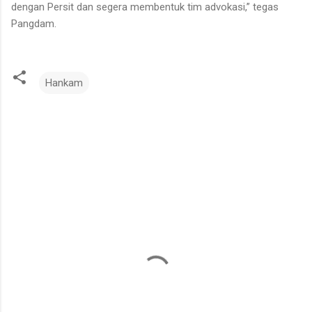
dengan Persit dan segera membentuk tim advokasi,” tegas
Pangdam.
Hankam
K
o
m
e
n
t
a
r