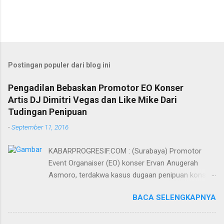
Postingan populer dari blog ini
Pengadilan Bebaskan Promotor EO Konser
Artis DJ Dimitri Vegas dan Like Mike Dari
Tudingan Penipuan
-
September 11, 2016
KABARPROGRESIF.COM : (Surabaya) Promotor
Event Organaiser (EO) konser Ervan Anugerah
Asmoro, terdakwa kasus dugaan penipuan konser
artis DJ dimitri vegas dan like mike akhirnya bebas
BACA SELENGKAPNYA
dari tuntutan 1,5 tahun penjara yang diajukan Jaksa
Penuntut Umum (JPU) Darwis dari Kejari Surabaya.
Oleh majelis hakim yang diketuai Sigit Sutanto SH