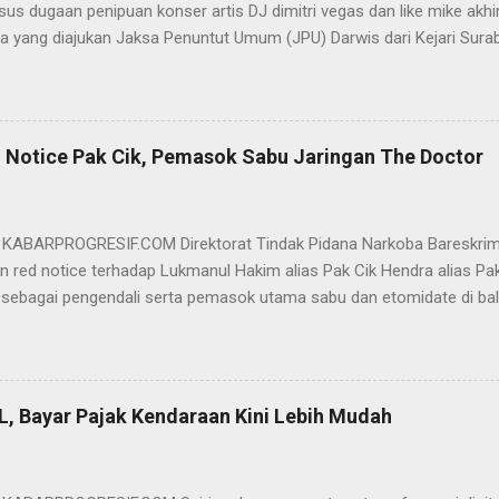
us dugaan penipuan konser artis DJ dimitri vegas dan like mike akhi
ra yang diajukan Jaksa Penuntut Umum (JPU) Darwis dari Kejari Surab
ai Sigit Sutanto SH MH, kasus penipuan yang menjerat Ervan tersebut
am pertimbangannya, hakim Sigit menerangkan, majelis hakim berpe
van tersebut tidak terdapat unsur penipuan sehingga dianggap bukan
elis hakim, kasus yang menjerat Ervan merupakan hubungan hukum 
 Notice Pak Cik, Pemasok Sabu Jaringan The Doctor
akwa Ervan diputus bebas dari tuntutan hukum (onslag van alle recht 
kuasa hukum Ervan , DR. Ismu Gunadi W, SH. M.Hum, Dody Iswandono, 
 bersyukur atas vonis bebas yang dijatuhkan majelis hakim kepada Er
- KABARPROGRESIF.COM Direktorat Tindak Pidana Narkoba Bareskrim
n red notice terhadap Lukmanul Hakim alias Pak Cik Hendra alias Pak 
 sebagai pengendali serta pemasok utama sabu dan etomidate di bali
i Indonesia. "Mengajukan permohonan penerbitan red notice melalui D
nul Hakim alias Hendra alias Pak Haji," kata Direktur Tindak Pidana 
m Polri Brigjen Eko Hadi Santoso. dalam keterangannya, Rabu (20/5)
n warga negara Indonesia (WNI) asal Aceh yang saat ini terdeteksi 
L, Bayar Pajak Kendaraan Kini Lebih Mudah
an status kewarganegaraan sudah berpindah menjadi warga negara Sa
l Hakim merupakan DPO BNN RI terkait perkara TPPU tindak pidana na
pkan hasil analisa transaksi perbankan terhadap rekening jaringan si