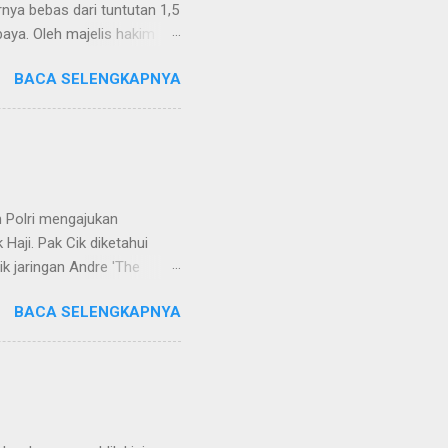
rnya bebas dari tuntutan 1,5
aya. Oleh majelis hakim
 dinyatakan bukan perkara
BACA SELENGKAPNYA
ndapat bahwa perbuatan
 merupakan tindak pidana.
keperdataan. Atas dasar
vervolging). Menanggapi hal
SH. MH dan Nur Hadi, SH.
...
 Polri mengajukan
Haji. Pak Cik diketahui
k jaringan Andre 'The
ivhubinter Polri terhadap
BACA SELENGKAPNYA
Narkoba (Dirtipidnarkoba)
. Eko menerangkan Pak Cik
berada di Malaysia. Namun,
int Kitts and Nevis.
rkotika," ucap Eko. Eko
ndikat na...