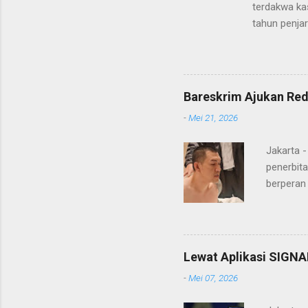
terdakwa kas
tahun penja
yang diketu
pidana. Dal
terdakwa Er
Menurut maj
Bareskrim Ajukan Red
itulah, terd
-
Mei 21, 2026
itu ketiga 
MH, mengaku
Jakarta 
penerbita
berperan
Doctor' d
DPO Lukma
Bareskri
merupaka
Lewat Aplikasi SIGNA
belakang
-
Mei 07, 2026
"Lukmanu
mengungka