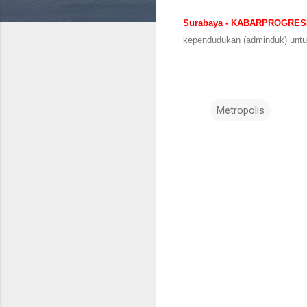
Surabaya - KABARPROGRES
kependudukan (adminduk) unt
Metropolis
K
o
m
e
n
t
a
r