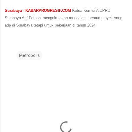
Surabaya - KABARPROGRESIF.COM
Ketua Komisi A DPRD
Surabaya Arif Fathoni mengaku akan mendalami semua proyek yang
ada di Surabaya tetapi untuk pekerjaan di tahun 2024.
Metropolis
K
o
m
e
n
t
a
r