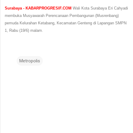
Surabaya - KABARPROGRESIF.COM
Wali Kota Surabaya Eri Cahyadi
membuka Musyawarah Perencanaan Pembangunan (Musrenbang)
pemuda Kelurahan Ketabang, Kecamatan Genteng di Lapangan SMPN
1, Rabu (19/6) malam.
Metropolis
K
o
m
e
n
t
a