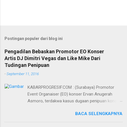
Postingan populer dari blog ini
Pengadilan Bebaskan Promotor EO Konser
Artis DJ Dimitri Vegas dan Like Mike Dari
Tudingan Penipuan
-
September 11, 2016
KABARPROGRESIF.COM : (Surabaya) Promotor
Event Organaiser (EO) konser Ervan Anugerah
Asmoro, terdakwa kasus dugaan penipuan konser
artis DJ dimitri vegas dan like mike akhirnya bebas
BACA SELENGKAPNYA
dari tuntutan 1,5 tahun penjara yang diajukan Jaksa
Penuntut Umum (JPU) Darwis dari Kejari Surabaya.