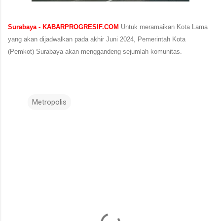
Surabaya - KABARPROGRESIF.COM
Untuk meramaikan Kota Lama
yang akan dijadwalkan pada akhir Juni 2024, Pemerintah Kota
(Pemkot) Surabaya akan menggandeng sejumlah komunitas.
Metropolis
K
o
m
e
n
t
a