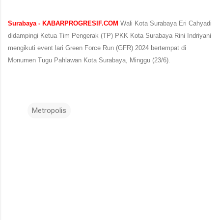
Surabaya - KABARPROGRESIF.COM
Wali Kota Surabaya Eri Cahyadi
didampingi Ketua Tim Pengerak (TP) PKK Kota Surabaya Rini Indriyani
mengikuti event lari Green Force Run (GFR) 2024 bertempat di
Monumen Tugu Pahlawan Kota Surabaya, Minggu (23/6).
Metropolis
K
o
m
e
n
t
a