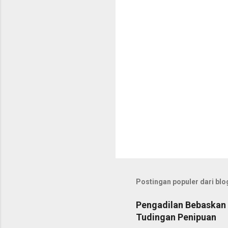
a
r
Postingan populer dari blog
Pengadilan Bebaskan 
Tudingan Penipuan