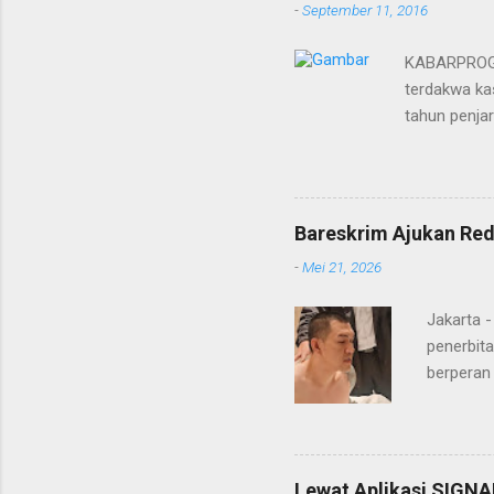
-
September 11, 2016
KABARPROGRE
terdakwa kas
tahun penja
yang diketu
pidana. Dal
terdakwa Er
Menurut maj
Bareskrim Ajukan Red
itulah, terd
-
Mei 21, 2026
itu ketiga 
MH, mengaku
Jakarta 
penerbita
berperan
Doctor' d
DPO Lukma
Bareskri
merupaka
Lewat Aplikasi SIGNA