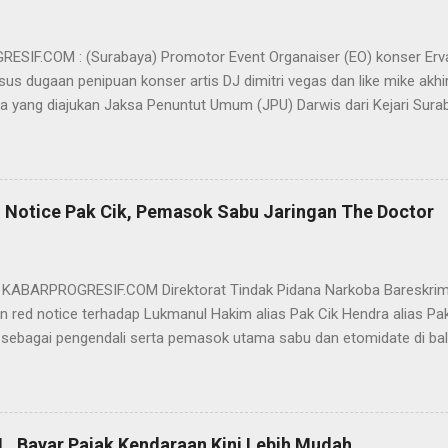
SIF.COM : (Surabaya) Promotor Event Organaiser (EO) konser Er
us dugaan penipuan konser artis DJ dimitri vegas dan like mike akhi
ra yang diajukan Jaksa Penuntut Umum (JPU) Darwis dari Kejari Surab
ai Sigit Sutanto SH MH, kasus penipuan yang menjerat Ervan tersebut
am pertimbangannya, hakim Sigit menerangkan, majelis hakim berpe
van tersebut tidak terdapat unsur penipuan sehingga dianggap bukan
elis hakim, kasus yang menjerat Ervan merupakan hubungan hukum 
 Notice Pak Cik, Pemasok Sabu Jaringan The Doctor
akwa Ervan diputus bebas dari tuntutan hukum (onslag van alle recht 
kuasa hukum Ervan , DR. Ismu Gunadi W, SH. M.Hum, Dody Iswandono, 
 bersyukur atas vonis bebas yang dijatuhkan majelis hakim kepada Er
- KABARPROGRESIF.COM Direktorat Tindak Pidana Narkoba Bareskrim
n red notice terhadap Lukmanul Hakim alias Pak Cik Hendra alias Pak 
 sebagai pengendali serta pemasok utama sabu dan etomidate di bali
i Indonesia. "Mengajukan permohonan penerbitan red notice melalui D
nul Hakim alias Hendra alias Pak Haji," kata Direktur Tindak Pidana 
m Polri Brigjen Eko Hadi Santoso. dalam keterangannya, Rabu (20/5)
n warga negara Indonesia (WNI) asal Aceh yang saat ini terdeteksi 
L, Bayar Pajak Kendaraan Kini Lebih Mudah