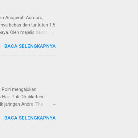
van Anugerah Asmoro,
rnya bebas dari tuntutan 1,5
aya. Oleh majelis hakim
 dinyatakan bukan perkara
BACA SELENGKAPNYA
ndapat bahwa perbuatan
 merupakan tindak pidana.
keperdataan. Atas dasar
vervolging). Menanggapi hal
SH. MH dan Nur Hadi, SH.
...
 Polri mengajukan
Haji. Pak Cik diketahui
k jaringan Andre 'The
ivhubinter Polri terhadap
BACA SELENGKAPNYA
Narkoba (Dirtipidnarkoba)
. Eko menerangkan Pak Cik
berada di Malaysia. Namun,