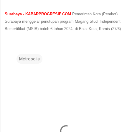
Surabaya - KABARPROGRESIF.COM
Pemerintah Kota (Pemkot)
Surabaya menggelar penutupan program Magang Studi Independent
Bersertifikat (MSIB) batch 6 tahun 2024, di Balai Kota, Kamis (27/6).
Metropolis
K
o
m
e
n
t
a
r