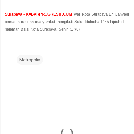
Surabaya - KABARPROGRESIF.COM
Wali Kota Surabaya Eri Cahyadi
bersama ratusan masyarakat mengikuti Salat Iduladha 1445 hijriah di
halaman Balai Kota Surabaya, Senin (17/6).
Metropolis
K
o
m
e
n
t
a
r