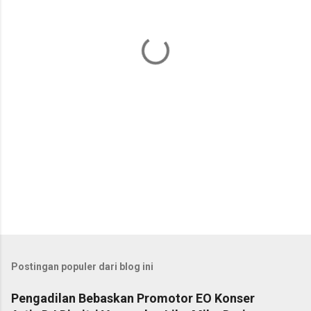
t
a
r
Postingan populer dari blog ini
Pengadilan Bebaskan Promotor EO Konser