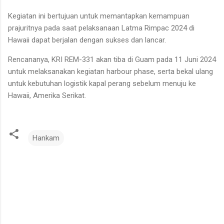
Kegiatan ini bertujuan untuk memantapkan kemampuan
prajuritnya pada saat pelaksanaan Latma Rimpac 2024 di
Hawaii dapat berjalan dengan sukses dan lancar.
Rencananya, KRI REM-331 akan tiba di Guam pada 11 Juni 2024
untuk melaksanakan kegiatan harbour phase, serta bekal ulang
untuk kebutuhan logistik kapal perang sebelum menuju ke
Hawaii, Amerika Serikat.
Hankam
K
o
m
e
n