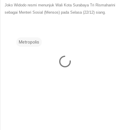
Joko Widodo resmi menunjuk Wali Kota Surabaya Tri Rismaharini
sebagai Menteri Sosial (Mensos) pada Selasa (22/12) siang.
Metropolis
K
o
m
e
n
t
a
r