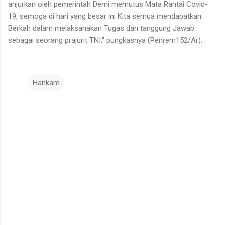
anjurkan oleh pemerintah Demi memutus Mata Rantai Covid-
19, semoga di hari yang besar ini Kita semua mendapatkan
Berkah dalam melaksanakan Tugas dan tanggung Jawab
sebagai seorang prajurit TNI." pungkasnya (Penrem152/Ar).
Hankam
K
o
m
e
n
t
a
r