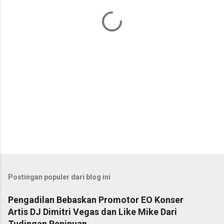
a
r
Postingan populer dari blog ini
Pengadilan Bebaskan Promotor EO Konser
Artis DJ Dimitri Vegas dan Like Mike Dari
Tudingan Penipuan