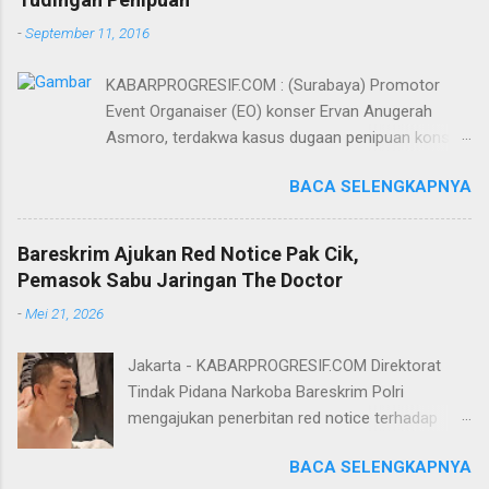
-
September 11, 2016
KABARPROGRESIF.COM : (Surabaya) Promotor
Event Organaiser (EO) konser Ervan Anugerah
Asmoro, terdakwa kasus dugaan penipuan konser
artis DJ dimitri vegas dan like mike akhirnya bebas
BACA SELENGKAPNYA
dari tuntutan 1,5 tahun penjara yang diajukan Jaksa
Penuntut Umum (JPU) Darwis dari Kejari Surabaya.
Oleh majelis hakim yang diketuai Sigit Sutanto SH
Bareskrim Ajukan Red Notice Pak Cik,
MH, kasus penipuan yang menjerat Ervan tersebut
Pemasok Sabu Jaringan The Doctor
dinyatakan bukan perkara pidana. Dalam
-
Mei 21, 2026
pertimbangannya, hakim Sigit menerangkan,
majelis hakim berpendapat bahwa perbuatan
Jakarta - KABARPROGRESIF.COM Direktorat
terdakwa Ervan tersebut tidak terdapat unsur
Tindak Pidana Narkoba Bareskrim Polri
penipuan sehingga dianggap bukan merupakan
mengajukan penerbitan red notice terhadap
tindak pidana. Menurut majelis hakim, kasus yang
Lukmanul Hakim alias Pak Cik Hendra alias Pak
menjerat Ervan merupakan hubungan hukum
BACA SELENGKAPNYA
Haji. Pak Cik diketahui berperan sebagai
keperdataan. Atas dasar itulah, terdakwa Ervan