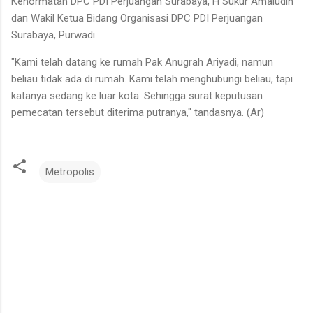
Kehormatan DPC PDI Perjuangan Surabaya, H Sukur Amaludin
dan Wakil Ketua Bidang Organisasi DPC PDI Perjuangan
Surabaya, Purwadi.
"Kami telah datang ke rumah Pak Anugrah Ariyadi, namun
beliau tidak ada di rumah. Kami telah menghubungi beliau, tapi
katanya sedang ke luar kota. Sehingga surat keputusan
pemecatan tersebut diterima putranya," tandasnya. (Ar)
Metropolis
K
o
m
e
n
t