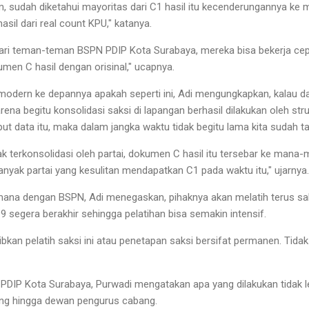
am, sudah diketahui mayoritas dari C1 hasil itu kecenderungannya ke 
asil dari real count KPU," katanya.
ari teman-teman BSPN PDIP Kota Surabaya, mereka bisa bekerja cepa
en C hasil dengan orisinal," ucapnya.
 modern ke depannya apakah seperti ini, Adi mengungkapkan, kalau d
rena begitu konsolidasi saksi di lapangan berhasil dilakukan oleh str
ut data itu, maka dalam jangka waktu tidak begitu lama kita sudah t
dak terkonsolidasi oleh partai, dokumen C hasil itu tersebar ke mana
 banyak partai yang kesulitan mendapatkan C1 pada waktu itu," ujarnya
mana dengan BSPN, Adi menegaskan, pihaknya akan melatih terus sa
segera berakhir sehingga pelatihan bisa semakin intensif.
kan pelatih saksi ini atau penetapan saksi bersifat permanen. Tidak
PDIP Kota Surabaya, Purwadi mengatakan apa yang dilakukan tidak l
nting hingga dewan pengurus cabang.