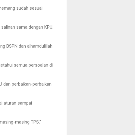
ni memang sudah sesuai
C salinan sama dengan KPU.
ung BSPN dan alhamdulillah
getahui semua persoalan di
PU dan perbaikan-perbaikan
ai aturan sampai
i masing-masing TPS,"