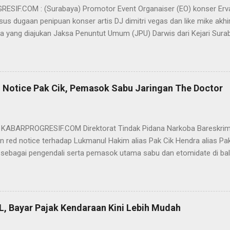
SIF.COM : (Surabaya) Promotor Event Organaiser (EO) konser Er
us dugaan penipuan konser artis DJ dimitri vegas dan like mike akhi
ra yang diajukan Jaksa Penuntut Umum (JPU) Darwis dari Kejari Surab
ai Sigit Sutanto SH MH, kasus penipuan yang menjerat Ervan tersebut
am pertimbangannya, hakim Sigit menerangkan, majelis hakim berpe
van tersebut tidak terdapat unsur penipuan sehingga dianggap bukan
elis hakim, kasus yang menjerat Ervan merupakan hubungan hukum 
 Notice Pak Cik, Pemasok Sabu Jaringan The Doctor
akwa Ervan diputus bebas dari tuntutan hukum (onslag van alle recht 
kuasa hukum Ervan , DR. Ismu Gunadi W, SH. M.Hum, Dody Iswandono, 
 bersyukur atas vonis bebas yang dijatuhkan majelis hakim kepada Er
- KABARPROGRESIF.COM Direktorat Tindak Pidana Narkoba Bareskrim
n red notice terhadap Lukmanul Hakim alias Pak Cik Hendra alias Pak 
 sebagai pengendali serta pemasok utama sabu dan etomidate di bali
i Indonesia. "Mengajukan permohonan penerbitan red notice melalui D
nul Hakim alias Hendra alias Pak Haji," kata Direktur Tindak Pidana 
m Polri Brigjen Eko Hadi Santoso. dalam keterangannya, Rabu (20/5)
n warga negara Indonesia (WNI) asal Aceh yang saat ini terdeteksi 
L, Bayar Pajak Kendaraan Kini Lebih Mudah
an status kewarganegaraan sudah berpindah menjadi warga negara Sa
l Hakim merupakan DPO BNN RI terkait perkara TPPU tindak pidana na