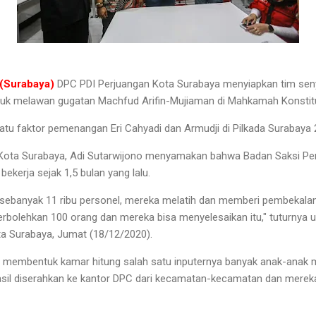
(Surabaya)
DPC PDI Perjuangan Kota Surabaya menyiapkan tim sen
tuk melawan gugatan Machfud Arifin-Mujiaman di Mahkamah Konstit
satu faktor pemenangan Eri Cahyadi dan Armudji di Pilkada Surabaya 
Kota Surabaya, Adi Sutarwijono menyamakan bahwa Badan Saksi Pem
ekerja sejak 1,5 bulan yang lalu.
i sebanyak 11 ribu personel, mereka melatih dan memberi pembekal
perbolehkan 100 orang dan mereka bisa menyelesaikan itu," tuturnya 
ta Surabaya, Jumat (18/12/2020).
 membentuk kamar hitung salah satu inputernya banyak anak-anak
sil diserahkan ke kantor DPC dari kecamatan-kecamatan dan merek