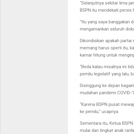
"Selanjutnya sekitar lima j
BSPN itu mendekati persis h
"Itu yang saya banggakan d
mengamankan seluruh dokum
Dikondisikan apakah partai
memang harus sperti itu, ka
kamar hitung untuk menginp
"Beda kalau misalnya ini ti
pemilu legislatif yang lalu,
Disinggung ke depan bagai
mudahan pandemi COVID-19 
"Karena BSPN pusat mewajib
ke pemilu," ucapnya.
Sementara itu, Ketua BSPN 
mulai dari tingkat anak ra