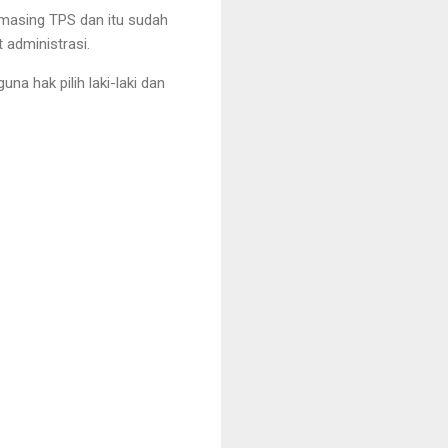
-masing TPS dan itu sudah
 administrasi.
na hak pilih laki-laki dan