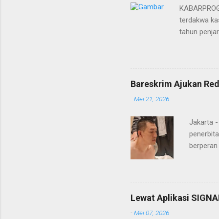
KABARPROGRE
terdakwa kas
tahun penja
yang diketu
pidana. Dal
terdakwa Er
Menurut maj
Bareskrim Ajukan Red
itulah, terd
-
Mei 21, 2026
itu ketiga 
MH, mengaku
Jakarta 
penerbita
berperan
Doctor' d
DPO Lukma
Bareskri
merupaka
Lewat Aplikasi SIGNA
belakang
-
Mei 07, 2026
"Lukmanu