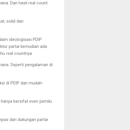
mana. Dan hasil real count
t, solid dan
alam ideologisasi PDIP
uktur partai kemudian ada
ahu real countnya.
-mana. Seperti pengalaman di
.
ksi di PDIP dan mudah-
 hanya bersifat even pemilu
epas dari dukungan partai