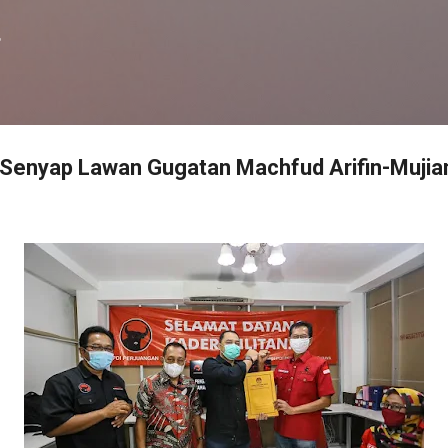
Langsung ke konten utama
f
 Senyap Lawan Gugatan Machfud Arifin-Muji