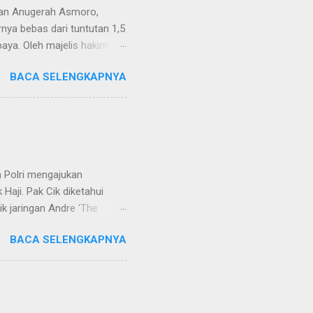
van Anugerah Asmoro,
rnya bebas dari tuntutan 1,5
aya. Oleh majelis hakim
 dinyatakan bukan perkara
BACA SELENGKAPNYA
ndapat bahwa perbuatan
 merupakan tindak pidana.
keperdataan. Atas dasar
vervolging). Menanggapi hal
SH. MH dan Nur Hadi, SH.
...
 Polri mengajukan
Haji. Pak Cik diketahui
k jaringan Andre 'The
ivhubinter Polri terhadap
BACA SELENGKAPNYA
Narkoba (Dirtipidnarkoba)
. Eko menerangkan Pak Cik
berada di Malaysia. Namun,
int Kitts and Nevis.
rkotika," ucap Eko. Eko