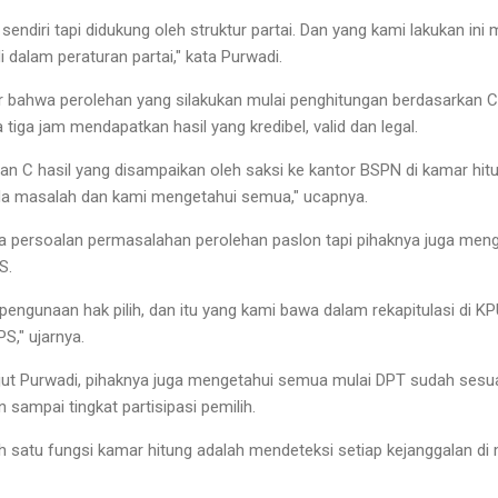
a sendiri tapi didukung oleh struktur partai. Dan yang kami lakukan i
i dalam peraturan partai," kata Purwadi.
 bahwa perolehan yang silakukan mulai penghitungan berdasarkan 
tiga jam mendapatkan hasil yang kredibel, valid dan legal.
nan C hasil yang disampaikan oleh saksi ke kantor BSPN di kamar hit
da masalah dan kami mengetahui semua," ucapnya.
ya persoalan permasalahan perolehan paslon tapi pihaknya juga men
S.
 pengunaan hak pilih, dan itu yang kami bawa dalam rekapitulasi di K
S," ujarnya.
anjut Purwadi, pihaknya juga mengetahui semua mulai DPT sudah sesu
 sampai tingkat partisipasi pemilih.
lah satu fungsi kamar hitung adalah mendeteksi setiap kejanggalan d