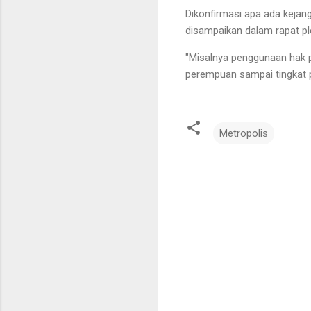
Dikonfirmasi apa ada kejan
disampaikan dalam rapat pl
"Misalnya penggunaan hak pil
perempuan sampai tingkat p
Metropolis
K
o
m
e
n
t
a
r