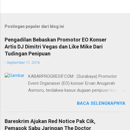
Postingan populer dari blog ini
Pengadilan Bebaskan Promotor EO Konser
Artis DJ Dimitri Vegas dan Like Mike Dari
Tudingan Penipuan
-
September 11, 2016
KABARPROGRESIF.COM : (Surabaya) Promotor
Event Organaiser (EO) konser Ervan Anugerah
Asmoro, terdakwa kasus dugaan penipuan konser
artis DJ dimitri vegas dan like mike akhirnya bebas
BACA SELENGKAPNYA
dari tuntutan 1,5 tahun penjara yang diajukan Jaksa
Penuntut Umum (JPU) Darwis dari Kejari Surabaya.
Oleh majelis hakim yang diketuai Sigit Sutanto SH
Bareskrim Ajukan Red Notice Pak Cik,
MH, kasus penipuan yang menjerat Ervan tersebut
Pemasok Sabu Jaringan The Doctor