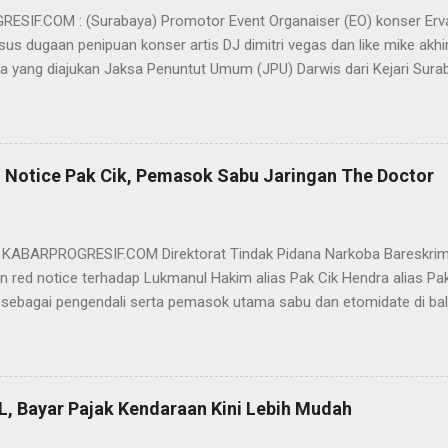
SIF.COM : (Surabaya) Promotor Event Organaiser (EO) konser Er
us dugaan penipuan konser artis DJ dimitri vegas dan like mike akhi
ra yang diajukan Jaksa Penuntut Umum (JPU) Darwis dari Kejari Surab
ai Sigit Sutanto SH MH, kasus penipuan yang menjerat Ervan tersebut
am pertimbangannya, hakim Sigit menerangkan, majelis hakim berpe
van tersebut tidak terdapat unsur penipuan sehingga dianggap bukan
elis hakim, kasus yang menjerat Ervan merupakan hubungan hukum 
 Notice Pak Cik, Pemasok Sabu Jaringan The Doctor
akwa Ervan diputus bebas dari tuntutan hukum (onslag van alle recht 
kuasa hukum Ervan , DR. Ismu Gunadi W, SH. M.Hum, Dody Iswandono, 
 bersyukur atas vonis bebas yang dijatuhkan majelis hakim kepada Er
- KABARPROGRESIF.COM Direktorat Tindak Pidana Narkoba Bareskrim
n red notice terhadap Lukmanul Hakim alias Pak Cik Hendra alias Pak 
 sebagai pengendali serta pemasok utama sabu dan etomidate di bali
i Indonesia. "Mengajukan permohonan penerbitan red notice melalui D
nul Hakim alias Hendra alias Pak Haji," kata Direktur Tindak Pidana 
m Polri Brigjen Eko Hadi Santoso. dalam keterangannya, Rabu (20/5)
n warga negara Indonesia (WNI) asal Aceh yang saat ini terdeteksi 
L, Bayar Pajak Kendaraan Kini Lebih Mudah
an status kewarganegaraan sudah berpindah menjadi warga negara Sa
l Hakim merupakan DPO BNN RI terkait perkara TPPU tindak pidana na