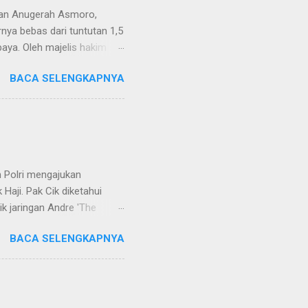
van Anugerah Asmoro,
rnya bebas dari tuntutan 1,5
aya. Oleh majelis hakim
 dinyatakan bukan perkara
BACA SELENGKAPNYA
ndapat bahwa perbuatan
 merupakan tindak pidana.
keperdataan. Atas dasar
vervolging). Menanggapi hal
SH. MH dan Nur Hadi, SH.
...
 Polri mengajukan
Haji. Pak Cik diketahui
k jaringan Andre 'The
ivhubinter Polri terhadap
BACA SELENGKAPNYA
Narkoba (Dirtipidnarkoba)
. Eko menerangkan Pak Cik
berada di Malaysia. Namun,
int Kitts and Nevis.
rkotika," ucap Eko. Eko