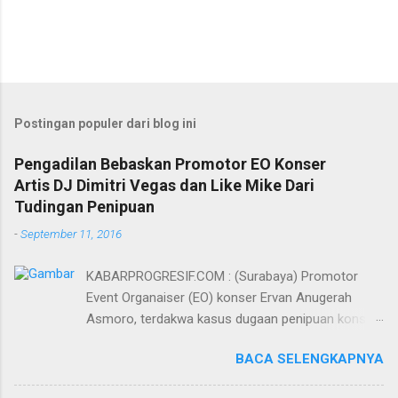
Postingan populer dari blog ini
Pengadilan Bebaskan Promotor EO Konser
Artis DJ Dimitri Vegas dan Like Mike Dari
Tudingan Penipuan
-
September 11, 2016
KABARPROGRESIF.COM : (Surabaya) Promotor
Event Organaiser (EO) konser Ervan Anugerah
Asmoro, terdakwa kasus dugaan penipuan konser
artis DJ dimitri vegas dan like mike akhirnya bebas
BACA SELENGKAPNYA
dari tuntutan 1,5 tahun penjara yang diajukan Jaksa
Penuntut Umum (JPU) Darwis dari Kejari Surabaya.