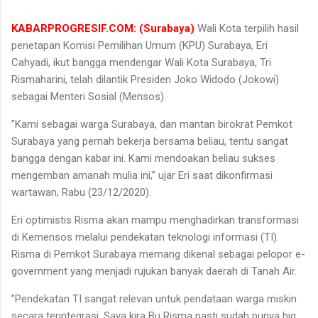
KABARPROGRESIF.COM: (Surabaya)
Wali Kota terpilih hasil
penetapan Komisi Pemilihan Umum (KPU) Surabaya, Eri
Cahyadi, ikut bangga mendengar Wali Kota Surabaya, Tri
Rismaharini, telah dilantik Presiden Joko Widodo (Jokowi)
sebagai Menteri Sosial (Mensos).
”Kami sebagai warga Surabaya, dan mantan birokrat Pemkot
Surabaya yang pernah bekerja bersama beliau, tentu sangat
bangga dengan kabar ini. Kami mendoakan beliau sukses
mengemban amanah mulia ini,” ujar Eri saat dikonfirmasi
wartawan, Rabu (23/12/2020).
Eri optimistis Risma akan mampu menghadirkan transformasi
di Kemensos melalui pendekatan teknologi informasi (TI).
Risma di Pemkot Surabaya memang dikenal sebagai pelopor e-
government yang menjadi rujukan banyak daerah di Tanah Air.
”Pendekatan TI sangat relevan untuk pendataan warga miskin
secara terintegrasi. Saya kira Bu Risma pasti sudah punya big