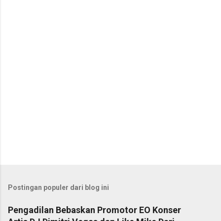
t
a
r
Postingan populer dari blog ini
Pengadilan Bebaskan Promotor EO Konser