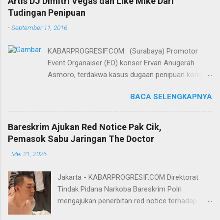
Artis DJ Dimitri Vegas dan Like Mike Dari
Tudingan Penipuan
-
September 11, 2016
KABARPROGRESIF.COM : (Surabaya) Promotor
Event Organaiser (EO) konser Ervan Anugerah
Asmoro, terdakwa kasus dugaan penipuan konser
artis DJ dimitri vegas dan like mike akhirnya bebas
BACA SELENGKAPNYA
dari tuntutan 1,5 tahun penjara yang diajukan Jaksa
Penuntut Umum (JPU) Darwis dari Kejari Surabaya.
Oleh majelis hakim yang diketuai Sigit Sutanto SH
Bareskrim Ajukan Red Notice Pak Cik,
MH, kasus penipuan yang menjerat Ervan tersebut
Pemasok Sabu Jaringan The Doctor
dinyatakan bukan perkara pidana. Dalam
-
Mei 21, 2026
pertimbangannya, hakim Sigit menerangkan,
majelis hakim berpendapat bahwa perbuatan
Jakarta - KABARPROGRESIF.COM Direktorat
terdakwa Ervan tersebut tidak terdapat unsur
Tindak Pidana Narkoba Bareskrim Polri
penipuan sehingga dianggap bukan merupakan
mengajukan penerbitan red notice terhadap
tindak pidana. Menurut majelis hakim, kasus yang
Lukmanul Hakim alias Pak Cik Hendra alias Pak
menjerat Ervan merupakan hubungan hukum