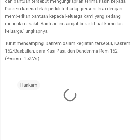
dan bantuan tersebut mengungkapkan terima kasih kepada
Danrem karena telah peduli terhadap personelnya dengan
memberikan bantuan kepada keluarga kami yang sedang
mengalami sakit. Bantuan ini sangat berarti buat kami dan
keluarga," ungkapnya.
Turut mendampingi Danrem dalam kegiatan tersebut, Kasrem
152/Baabullah, para Kasi Pasi, dan Dandenma Rem 152.
(Penrem 152/Ar)
Hankam
K
o
m
e
n