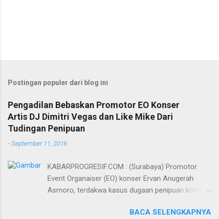
Postingan populer dari blog ini
Pengadilan Bebaskan Promotor EO Konser
Artis DJ Dimitri Vegas dan Like Mike Dari
Tudingan Penipuan
-
September 11, 2016
KABARPROGRESIF.COM : (Surabaya) Promotor
Event Organaiser (EO) konser Ervan Anugerah
Asmoro, terdakwa kasus dugaan penipuan konser
artis DJ dimitri vegas dan like mike akhirnya bebas
BACA SELENGKAPNYA
dari tuntutan 1,5 tahun penjara yang diajukan Jaksa