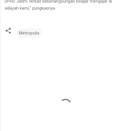
DPRD Jatim, terkait keberlangsungan belajar mengajar di
wilayah kami," pungkasnya.
Metropolis
K
o
m
e
n
t
a
r